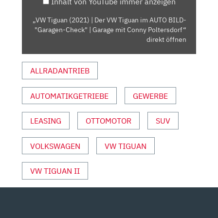
Inhalt von YouTube immer anzeigen
IM
AUTO
„VW Tiguan (2021) | Der VW Tiguan im AUTO BILD-
BILD-
"Garagen-Check" | Garage mit Conny Poltersdorf“
"GARAGEN-
direkt öffnen
CHECK"
|
ALLRADANTRIEB
GARAGE
MIT
AUTOMATIKGETRIEBE
GEWERBE
CONNY
POLTERSDORF“
VON
LEASING
OTTOMOTOR
SUV
YOUTUBE
ANZEIGEN
VOLKSWAGEN
VW TIGUAN
VW TIGUAN II