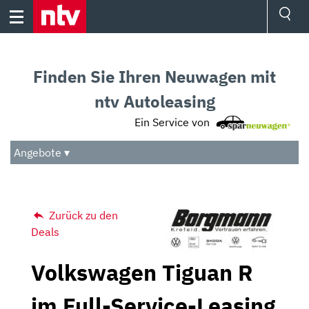
Skip
to
content
Ressorts
Sport
Finden Sie Ihren Neuwagen mit
Börse
Wetter
ntv Autoleasing
TV
Ein Service von
Video
Audio
Angebote ▾
Das Beste
Zurück zu den
Deals
Volkswagen Tiguan R
im Full-Service-Leasing