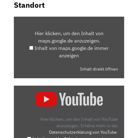
Standort
INHALT
VON
Hier klicken, um den Inhalt von
MAPS.GOOGLE.DE
maps.google.de anzuzeigen.
ANZEIGEN
Inhalt von maps.google.de immer
anzeigen
Inhalt direkt öffnen
„VW
TIGUAN
(2021)
|
DER
Hier klicken, um den Inhalt von YouTube
VW
anzuzeigen.
Erfahre mehr in der
Datenschutzerklärung von YouTube
.
TIGUAN