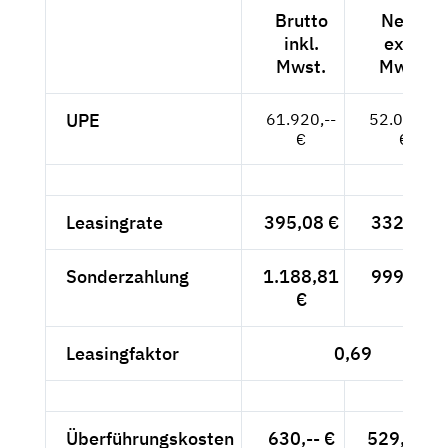
Brutto
Netto
inkl.
exkl.
Mwst.
Mwst.
UPE
61.920,--
52.034,--
€
€
Leasingrate
395,08 €
332,-- €
Sonderzahlung
1.188,81
999,-- €
€
Leasingfaktor
0,69
Überführungskosten
630,-- €
529,41 €