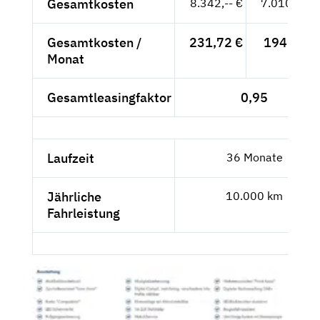
Gesamtkosten
8.342,-- €
7.010,08 €
Gesamtkosten /
231,72 €
194,72 €
Monat
Gesamtleasingfaktor
0,95
Laufzeit
36 Monate
Jährliche
10.000 km
Fahrleistung