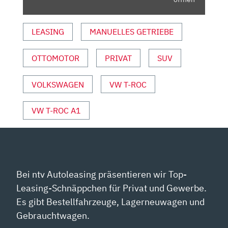
AUTO
MOTOR
LEASING
MANUELLES GETRIEBE
UND
SPORT“
OTTOMOTOR
PRIVAT
SUV
VON
YOUTUBE
ANZEIGEN
VOLKSWAGEN
VW T-ROC
VW T-ROC A1
Bei ntv Autoleasing präsentieren wir Top-
Leasing-Schnäppchen für Privat und Gewerbe.
Es gibt Bestellfahrzeuge, Lagerneuwagen und
Gebrauchtwagen.