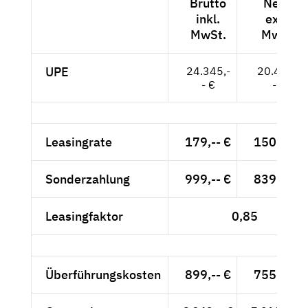
Brutto
Netto
inkl.
exkl.
MwSt.
MwSt.
UPE
24.345,-
20.458,-
- €
- €
Leasingrate
179,-- €
150,42 €
Sonderzahlung
999,-- €
839,50 €
Leasingfaktor
0,85
Überführungskosten
899,-- €
755,46 €