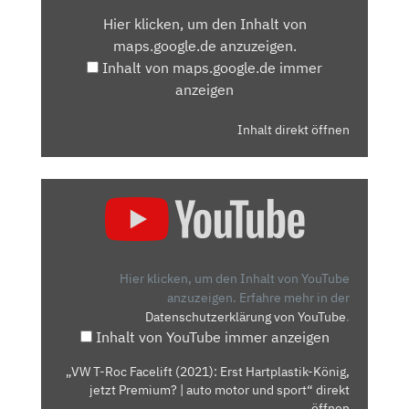
VON
Hier klicken, um den Inhalt von
MAPS.GOOGLE.DE
maps.google.de anzuzeigen.
ANZEIGEN
Inhalt von maps.google.de immer
anzeigen
Inhalt direkt öffnen
„VW
T-
ROC
FACELIFT
(2021):
Hier klicken, um den Inhalt von YouTube
ERST
anzuzeigen.
Erfahre mehr in der
Datenschutzerklärung von YouTube
.
HARTPLASTIK-
Inhalt von YouTube immer anzeigen
KÖNIG,
JETZT
„VW T-Roc Facelift (2021): Erst Hartplastik-König,
PREMIUM?
jetzt Premium? | auto motor und sport“ direkt
|
öffnen