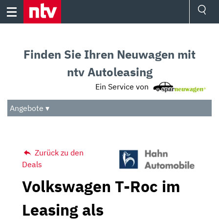
Skip
to
content
Ressorts
Sport
Finden Sie Ihren Neuwagen mit
Börse
Wetter
ntv Autoleasing
TV
Ein Service von
Video
Audio
Angebote ▾
Das Beste
Zurück zu den
Deals
Volkswagen T-Roc im
Leasing als