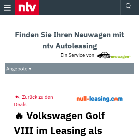
Skip
to
content
Ressorts
Sport
Finden Sie Ihren Neuwagen mit
Börse
Wetter
ntv Autoleasing
TV
Ein Service von
Video
Audio
Angebote ▾
Das Beste
Zurück zu den
Deals
🔥 Volkswagen Golf
VIII im Leasing als