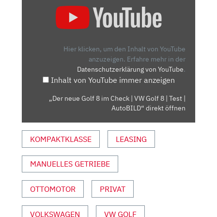
„DER
NEUE
GOLF
8
IM
Hier klicken, um den Inhalt von YouTube
CHECK
anzuzeigen.
Erfahre mehr in der
Datenschutzerklärung von YouTube
.
|
Inhalt von YouTube immer anzeigen
VW
GOLF
„Der neue Golf 8 im Check | VW Golf 8 | Test |
8
AutoBILD“ direkt öffnen
|
TEST
KOMPAKTKLASSE
LEASING
|
AUTOBILD“
VON
MANUELLES GETRIEBE
YOUTUBE
ANZEIGEN
OTTOMOTOR
PRIVAT
VOLKSWAGEN
VW GOLF