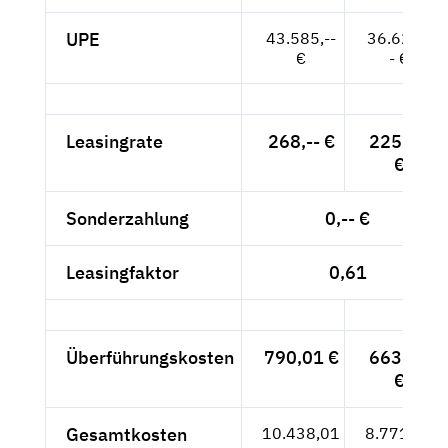
UPE
43.585,--
36.626,-
€
- €
Leasingrate
268,-- €
225,21
€
Sonderzahlung
0,-- €
Leasingfaktor
0,61
Überführungskosten
790,01 €
663,87
€
Gesamtkosten
10.438,01
8.771,44