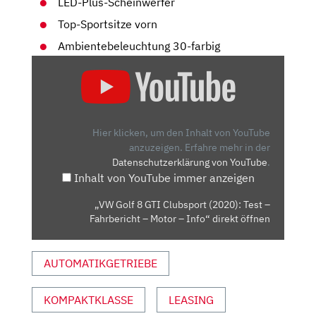
LED-Plus-Scheinwerfer
Top-Sportsitze vorn
Ambientebeleuchtung 30-farbig
„VW
GOLF
8
GTI
CLUBSPORT
Hier klicken, um den Inhalt von YouTube
(2020):
anzuzeigen.
Erfahre mehr in der
Datenschutzerklärung von YouTube
.
TEST
Inhalt von YouTube immer anzeigen
–
FAHRBERICHT
„VW Golf 8 GTI Clubsport (2020): Test –
–
Fahrbericht – Motor – Info“ direkt öffnen
MOTOR
–
AUTOMATIKGETRIEBE
INFO“
VON
YOUTUBE
KOMPAKTKLASSE
LEASING