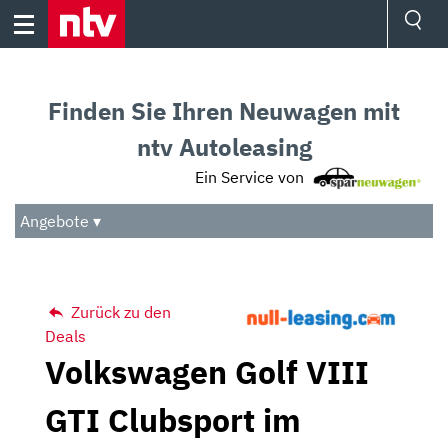
Skip
to
content
Ressorts
Sport
Finden Sie Ihren Neuwagen mit
Börse
Wetter
ntv Autoleasing
TV
Ein Service von
Video
Audio
Angebote ▾
Das Beste
Zurück zu den
Deals
Volkswagen Golf VIII
GTI Clubsport im