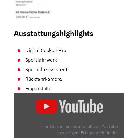
Ausstattungshighlights
Digital Cockpit Pro
Sportfahrwerk
Spurhalteassistent
Rückfahrkamera
Einparkhilfe
„DER
NEUE
GOLF
8
IM
Hier klicken, um den Inhalt von YouTube
CHECK
anzuzeigen.
Erfahre mehr in der