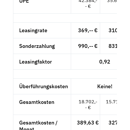
UPE
42.384,-
35.617,-- 
- €
Leasingrate
369,-- €
310,08 
Sonderzahlung
990,-- €
831,93 
Leasingfaktor
0,92
Überführungskosten
Keine!
Gesamtkosten
18.702,-
15.715,97
- €
Gesamtkosten /
389,63 €
327,42 
Monat