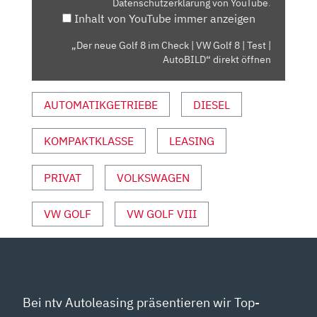
Datenschutzerklärung von YouTube
.
|
Inhalt von YouTube immer anzeigen
VW
GOLF
„Der neue Golf 8 im Check | VW Golf 8 | Test |
8
AutoBILD“ direkt öffnen
|
TEST
AUTOMATIKGETRIEBE
DIESEL
|
AUTOBILD“
VON
KOMPAKTKLASSE
LEASING
YOUTUBE
ANZEIGEN
PRIVAT
VOLKSWAGEN
VW GOLF
VW GOLF VIII
Bei ntv Autoleasing präsentieren wir Top-