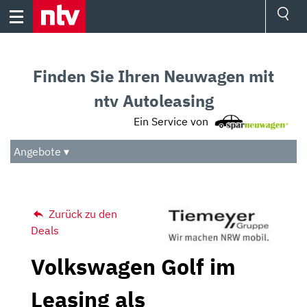
Skip
to
content
Ressorts
Sport
Finden Sie Ihren Neuwagen mit
Börse
Wetter
ntv Autoleasing
TV
Ein Service von
Video
Audio
Angebote ▾
Das Beste
Zurück zu den
Deals
Volkswagen Golf im
Leasing als