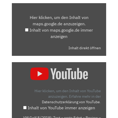
INHALT
VON
Hier klicken, um den Inhalt von
MAPS.GOOGLE.DE
maps.google.de anzuzeigen.
ANZEIGEN
Inhalt von maps.google.de immer
anzeigen
Inhalt direkt öffnen
„VW
GOLF
8
(2019):
TEST
Hier klicken, um den Inhalt von YouTube
–
anzuzeigen.
Erfahre mehr in der
Datenschutzerklärung von YouTube
.
ERSTE
Inhalt von YouTube immer anzeigen
FAHRT
–
„VW Golf 8 (2019): Test – erste Fahrt – Review –