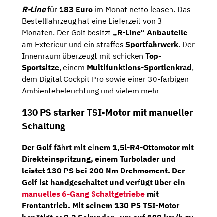
R-Line
für
183 Euro
im Monat netto leasen. Das
Bestellfahrzeug hat eine Lieferzeit von 3
Monaten. Der Golf besitzt
„R-Line“ Anbauteile
am Exterieur und ein straffes
Sportfahrwerk
. Der
Innenraum überzeugt mit schicken
Top-
Sportsitze
, einem
Multifunktions-Sportlenkrad
,
dem Digital Cockpit Pro sowie einer 30-farbigen
Ambientebeleuchtung und vielem mehr.
130 PS starker TSI-Motor mit manueller
Schaltung
Der Golf fährt mit einem
1,5l-R4-Ottomotor
mit
Direkteinspritzung, einem Turbolader und
leistet
130 PS
bei
200 Nm
Drehmoment. Der
Golf ist handgeschaltet und verfügt über ein
manuelles 6-Gang Schaltgetriebe
mit
Frontantrieb. Mit seinem 130 PS TSI-Motor