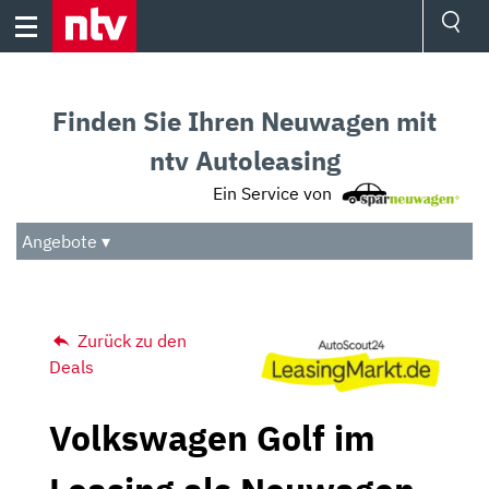
Skip
to
content
Ressorts
Sport
Finden Sie Ihren Neuwagen mit
Börse
Wetter
ntv Autoleasing
TV
Ein Service von
Video
Audio
Angebote ▾
Das Beste
Zurück zu den
Deals
Volkswagen Golf im