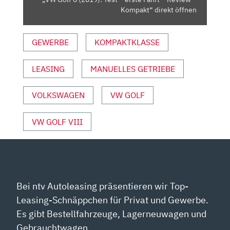
REVIEW
Kompakt“ direkt öffnen
–
KOMPAKT“
GEWERBE
KOMPAKTKLASSE
VON
YOUTUBE
ANZEIGEN
LEASING
MANUELLES GETRIEBE
VOLKSWAGEN
VW GOLF
VW GOLF VIII
Bei ntv Autoleasing präsentieren wir Top-
Leasing-Schnäppchen für Privat und Gewerbe.
Es gibt Bestellfahrzeuge, Lagerneuwagen und
Gebrauchtwagen.