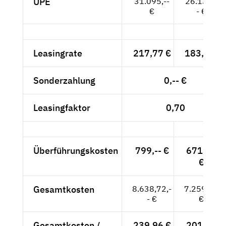
UPE
31.095,--
26.130,-
€
- €
Leasingrate
217,77 €
183,-- €
Sonderzahlung
0,-- €
Leasingfaktor
0,70
Überführungskosten
799,-- €
671,43
€
Gesamtkosten
8.638,72,-
7.259,43
- €
€
Gesamtkosten /
239,96 €
201,65