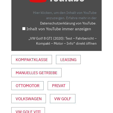
GTI
(2020):
Hier klicken, um den Inhalt von YouTube
TEST
anzuzeigen.
Erfahre mehr in der
Datenschutzerklärung von YouTube
.
–
Inhalt von YouTube immer anzeigen
FAHRBERICHT
–
„VW Golf 8 GTI (2020): Test – Fahrbericht –
KOMPAKT
Kompakt – Motor – Info“ direkt öffnen
–
MOTOR
KOMPAKTKLASSE
LEASING
–
INFO“
VON
MANUELLES GETRIEBE
YOUTUBE
ANZEIGEN
OTTOMOTOR
PRIVAT
VOLKSWAGEN
VW GOLF
VW GOLF VIII