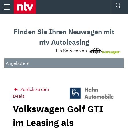
Skip
to
content
Ressorts
Sport
Finden Sie Ihren Neuwagen mit
Börse
Wetter
ntv Autoleasing
TV
Ein Service von
Video
Audio
Angebote ▾
Das Beste
Zurück zu den
Deals
Volkswagen Golf GTI
im Leasing als