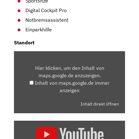
Sportsitze
Digital Cockpit Pro
Notbremsassistent
Einparkhilfe
Standort
INHALT
VON
Hier klicken, um den Inhalt von
MAPS.GOOGLE.DE
maps.google.de anzuzeigen.
ANZEIGEN
Inhalt von maps.google.de immer
anzeigen
Inhalt direkt öffnen
„VW
GOLF
8