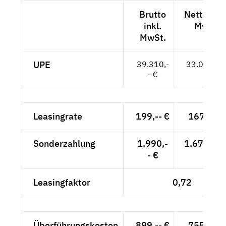
Brutto
Netto exkl
inkl.
MwSt.
MwSt.
UPE
39.310,-
33.034,-- 
- €
Leasingrate
199,-- €
167,23 €
Sonderzahlung
1.990,-
1.672,27 
- €
Leasingfaktor
0,72
Überführungskosten
899,-- €
755,46 €