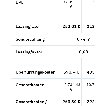
UPE
37.055,--
31.139,--
€
€
Leasingrate
253,01 €
212,61 €
Sonderzahlung
0,--n €
Leasingfaktor
0,68
Überführungskosten
590,-- €
495,80 €
Gesamtkosten
12.734,48
10.701,24
€
€
Gesamtkosten /
265,30 €
222,94 €