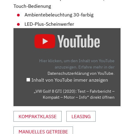
Touch-Bedienung
Ambientebeleuchtung 30-farbig
LED-Plus-Scheinwerfer
„VW
GOLF
8
GTI
(2020):
Hier klicken, um den Inhalt von YouTube
TEST
anzuzeigen.
Erfahre mehr in der
Datenschutzerklärung von YouTube
.
–
Inhalt von YouTube immer anzeigen
FAHRBERICHT
–
„VW Golf 8 GTI (2020): Test – Fahrbericht –
KOMPAKT
Kompakt – Motor – Info“ direkt öffnen
–
MOTOR
KOMPAKTKLASSE
LEASING
–
INFO“
VON
MANUELLES GETRIEBE