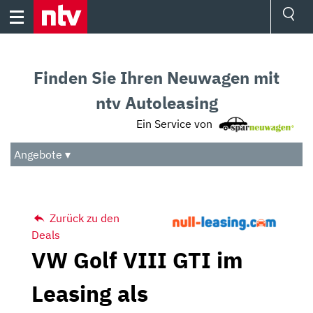
Skip
to
content
Ressorts
Sport
Finden Sie Ihren Neuwagen mit
Börse
Wetter
ntv Autoleasing
TV
Ein Service von
Video
Audio
Angebote ▾
Das Beste
Zurück zu den
Deals
VW Golf VIII GTI im
Leasing als