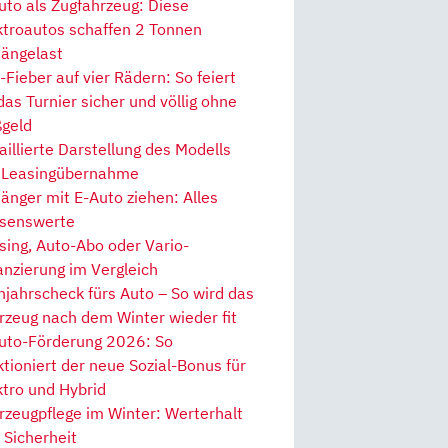
uto als Zugfahrzeug: Diese
ktroautos schaffen 2 Tonnen
ängelast
Fieber auf vier Rädern: So feiert
 das Turnier sicher und völlig ohne
geld
aillierte Darstellung des Modells
 Leasingübernahme
änger mit E-Auto ziehen: Alles
senswerte
sing, Auto-Abo oder Vario-
anzierung im Vergleich
hjahrscheck fürs Auto – So wird das
rzeug nach dem Winter wieder fit
uto-Förderung 2026: So
ktioniert der neue Sozial-Bonus für
ktro und Hybrid
rzeugpflege im Winter: Werterhalt
 Sicherheit