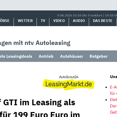
9.08.2026 15:18 Uhr Frankfurt | 14:18 U
BÖRSE
WETTER
TV
VIDEO
AUDIO
DAS BESTE
gen mit ntv Autoleasing
bte Leasingdeals
Antrieb
Autohäuser
Ratgeber
Uns
E-A
für
 GTI im Leasing als
Ele
Dar
für 199 Euro Euro im
Geb