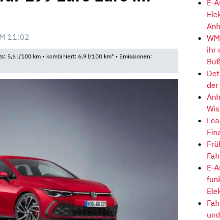
E-A
Ele
Anh
M 11:02
WM-
ihr
ts: 5,6 l/100 km • kombiniert: 6,9 l/100 km* • Emissionen:
Buß
Det
der
Anh
Wis
Lea
Fin
Frü
Fah
E-A
fun
Ele
Fah
und