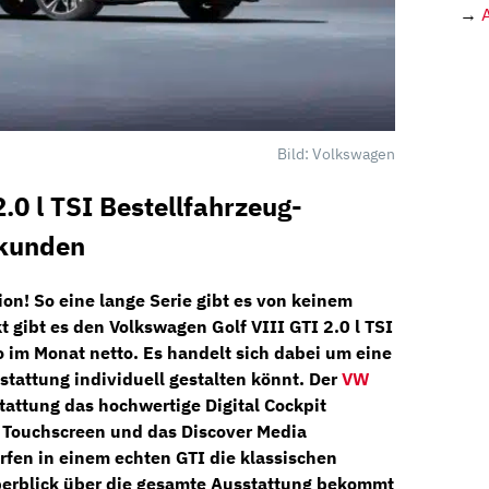
→
Bild: Volkswagen
.0 l TSI Bestellfahrzeug-
skunden
ion! So eine lange Serie gibt es von keinem
t
gibt es den
Volkswagen Golf VIII GTI 2.0 l TSI
o im Monat netto
. Es handelt sich dabei um eine
sstattung individuell gestalten könnt. Der
VW
stattung das hochwertige
Digital Cockpit
t
Touchscreen
und das
Discover Media
rfen in einem echten GTI die klassischen
berblick über die gesamte Ausstattung bekommt