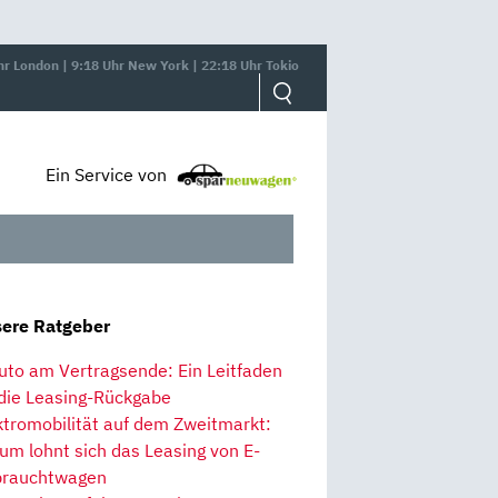
hr London | 9:18 Uhr New York | 22:18 Uhr Tokio
Ein Service von
ere Ratgeber
uto am Vertragsende: Ein Leitfaden
 die Leasing-Rückgabe
ktromobilität auf dem Zweitmarkt:
um lohnt sich das Leasing von E-
rauchtwagen