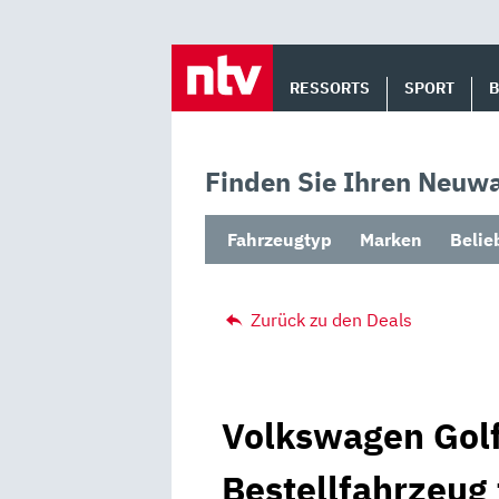
Skip
to
RESSORTS
SPORT
content
Finden Sie Ihren Neuwa
Fahrzeugtyp
Marken
Belie
Zurück zu den Deals
Volkswagen Golf
Bestellfahrzeug 