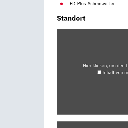
LED-Plus-Scheinwerfer
Standort
INHALT
VON
MAPS.GOOGLE.DE
ANZEIGEN
Hier klicken, um den 
Inhalt von 
„VW