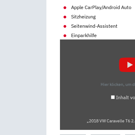
Apple CarPlay/Android Auto
Sitzheizung
Seitenwind-Assistent
Einparkhilfe
„2018
VW
CARAVELLE
T6
2.0
TDI
Hier klicken, um 
4MOTION
(150
Inhalt v
HP)
SHORT
TEST
„2018 VW Caravelle T6 2.
DRIVE“
VON