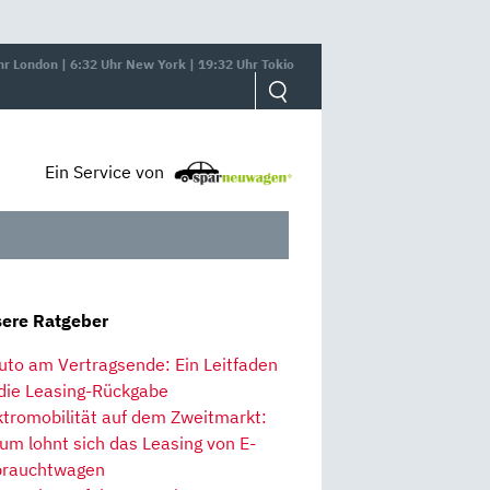
hr London | 6:32 Uhr New York | 19:32 Uhr Tokio
Ein Service von
ere Ratgeber
uto am Vertragsende: Ein Leitfaden
 die Leasing-Rückgabe
ktromobilität auf dem Zweitmarkt:
um lohnt sich das Leasing von E-
rauchtwagen