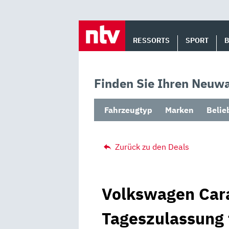
Skip
to
RESSORTS
SPORT
content
Finden Sie Ihren Neuwa
Fahrzeugtyp
Marken
Belie
Zurück zu den Deals
Volkswagen Cara
Tageszulassung 