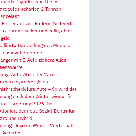
uto als Zugfahrzeug: Diese
ktroautos schaffen 2 Tonnen
ängelast
Fieber auf vier Rädern: So feiert
 das Turnier sicher und völlig ohne
geld
aillierte Darstellung des Modells
 Leasingübernahme
änger mit E-Auto ziehen: Alles
senswerte
sing, Auto-Abo oder Vario-
anzierung im Vergleich
hjahrscheck fürs Auto – So wird das
rzeug nach dem Winter wieder fit
uto-Förderung 2026: So
ktioniert der neue Sozial-Bonus für
ktro und Hybrid
rzeugpflege im Winter: Werterhalt
 Sicherheit