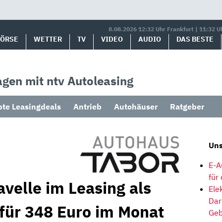
8.08.2026 12:32 Uhr Frankfurt | 11:32 U
BÖRSE
WETTER
TV
VIDEO
AUDIO
DAS BESTE
gen mit ntv Autoleasing
bte Leasingdeals
Antrieb
Autohäuser
Ratgeber
Uns
E-A
für
velle im Leasing als
Ele
Dar
für 348 Euro im Monat
Geb