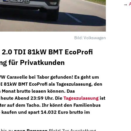
→
Bild: Volkswagen
 2.0 TDI 81kW BMT EcoProfi
ng für Privatkunden
VW Caravelle bei
Tabor
gefunden! Es geht um
DI 81kW BMT EcoProfi
als
Tageszulassung,
den
 Monat brutto
leasen können. Das
s heute Abend 23:59 Uhr. Die
Tageszulassung
ist
ter auf dem Tacho. Ihr könnt den Familienbus
o kaufen
und spart 14.032 Euro brutto im
 bis zu
neun Personen
Platz! Zur Ausstattung