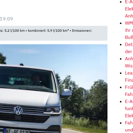
E-A
Ele
Anh
 19:09
WM-
ihr
ts: 5,2 l/100 km • kombiniert: 5,9 l/100 km* • Emissionen:
Buß
Det
der
Anh
Wis
Lea
Fin
Frü
Fah
E-A
fun
Ele
Fah
und