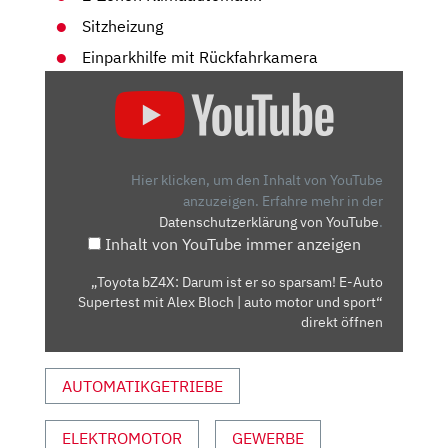
Sitzheizung
Einparkhilfe mit Rückfahrkamera
„TOYOTA
BZ4X:
DARUM
IST
ER
Hier klicken, um den Inhalt von YouTube
SO
anzuzeigen.
Erfahre mehr in der
Datenschutzerklärung von YouTube
.
SPARSAM!
Inhalt von YouTube immer anzeigen
E-
AUTO
„Toyota bZ4X: Darum ist er so sparsam! E-Auto
SUPERTEST
Supertest mit Alex Bloch | auto motor und sport“
MIT
direkt öffnen
ALEX
BLOCH
AUTOMATIKGETRIEBE
|
AUTO
ELEKTROMOTOR
GEWERBE
MOTOR