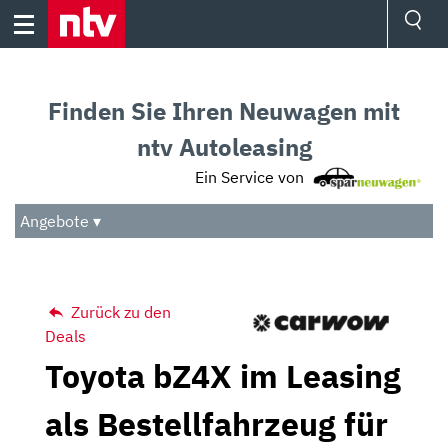
Skip
to
content
Ressorts
Sport
Finden Sie Ihren Neuwagen mit
Börse
Wetter
ntv Autoleasing
TV
Ein Service von
Video
Audio
Angebote ▾
Das Beste
Zurück zu den
Deals
Toyota bZ4X im Leasing
als Bestellfahrzeug für