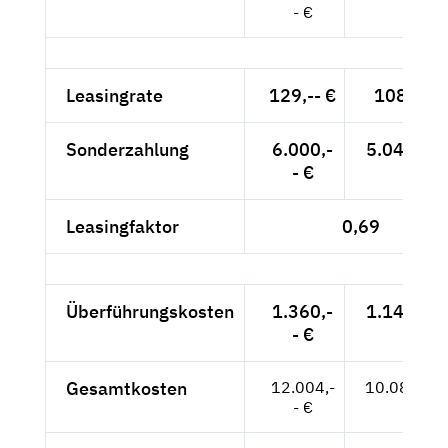
- €
Leasingrate
129,-- €
108,40 
Sonderzahlung
6.000,-
5.042,02 
- €
Leasingfaktor
0,69
Überführungskosten
1.360,-
1.142,86 
- €
Gesamtkosten
12.004,-
10.087,39
- €