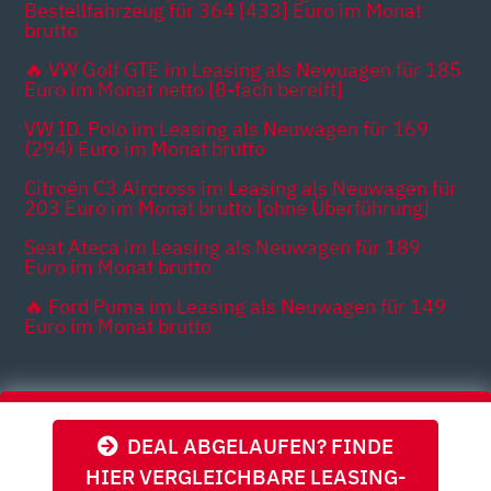
Bestellfahrzeug für 364 [433] Euro im Monat
brutto
🔥 VW Golf GTE im Leasing als Newuagen für 185
Euro im Monat netto [8-fach bereift]
VW ID. Polo im Leasing als Neuwagen für 169
(294) Euro im Monat brutto
Citroën C3 Aircross im Leasing als Neuwagen für
203 Euro im Monat brutto [ohne Überführung]
Seat Ateca im Leasing als Neuwagen für 189
Euro im Monat brutto
🔥 Ford Puma im Leasing als Neuwagen für 149
Euro im Monat brutto
Themen
DEAL ABGELAUFEN? FINDE
HIER VERGLEICHBARE LEASING-