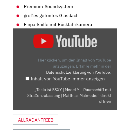
Premium-Soundsystem
großes getöntes Glasdach
Einparkhilfe mit Rückfahrkamera
„TESLA
IST
S3XY
|
MODEL
Hier klicken, um den Inhalt von YouTube
Y
anzuzeigen.
Erfahre mehr in der
Datenschutzerklärung von YouTube
.
–
Inhalt von YouTube immer anzeigen
RAUMSCHIFF
MIT
„Tesla ist S3XY | Model Y – Raumschiff mit
STRASSENZULASSUNG |
Straßenzulassung | Matthias Malmedie“ direkt
M
öffnen
ATTHIAS M
ALMEDIE“ V
ALLRADANTRIEB
ON Y
OUTUBE A