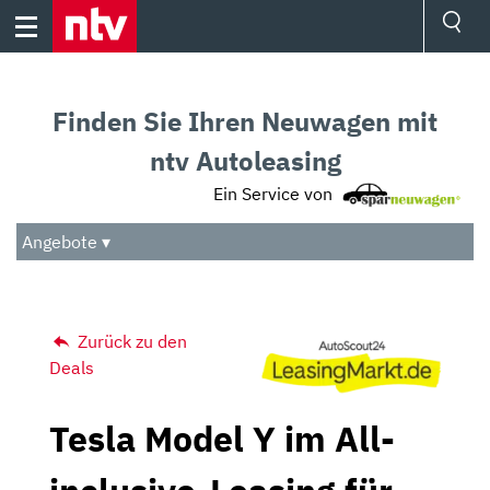
Skip
to
content
Ressorts
Sport
Finden Sie Ihren Neuwagen mit
Börse
Wetter
ntv Autoleasing
TV
Ein Service von
Video
Audio
Angebote ▾
Das Beste
Zurück zu den
Deals
Tesla Model Y im All-