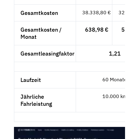
Gesamtkosten
38.338,80 €
32.217,
Gesamtkosten /
638,98 €
536,96
Monat
Gesamtleasingfaktor
1,21
Laufzeit
60 Monate
Jährliche
10.000 km
Fahrleistung