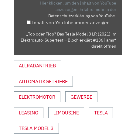
TESLA
Hier klicken, um den Inhalt von YouTube
MODEL
anzuzeigen.
Erfahre mehr in der
Datenschutzerklärung von YouTube
.
3
Inhalt von YouTube immer anzeigen
LR
(2021)
„Top oder Flop? Das Tesla Model 3 LR (2021) im
IM
Elektroauto-Supertest – Bloch erklärt #136 | ams“
ELEKTROAUTO-
direkt öffnen
SUPERTEST
–
ALLRADANTRIEB
BLOCH
ERKLÄRT
AUTOMATIKGETRIEBE
#136
|
AMS“
ELEKTROMOTOR
GEWERBE
VON
YOUTUBE
LEASING
LIMOUSINE
TESLA
ANZEIGEN
TESLA MODEL 3