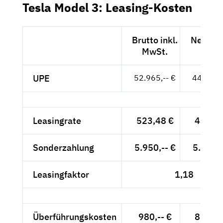
Tesla Model 3: Leasing-Kosten
Brutto inkl.
Netto e
MwSt.
MwSt
UPE
52.965,-- €
44.508,-
Leasingrate
523,48 €
439,90
Sonderzahlung
5.950,-- €
5.000,-
Leasingfaktor
1,18
Überführungskosten
980,-- €
823,53