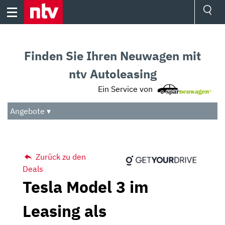
Skip
to
content
Ressorts
Sport
Finden Sie Ihren Neuwagen mit
Börse
Wetter
ntv Autoleasing
TV
Ein Service von
Video
Audio
Angebote ▾
Das Beste
Zurück zu den
Deals
Tesla Model 3 im
Leasing als