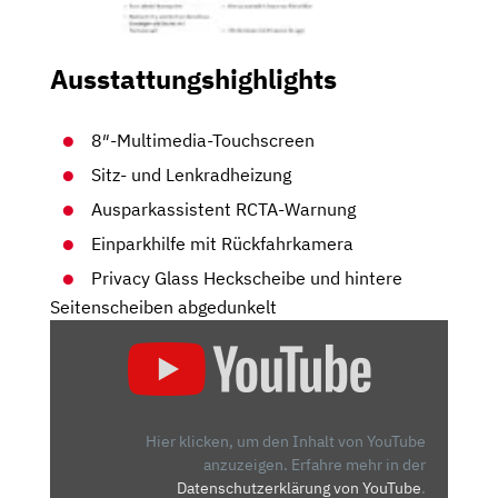
Ausstattungshighlights
8″-Multimedia-Touchscreen
Sitz- und Lenkradheizung
Ausparkassistent RCTA-Warnung
Einparkhilfe mit Rückfahrkamera
Privacy Glass Heckscheibe und hintere
Seitenscheiben abgedunkelt
„SUZUKI
SWACE
2021:
DER
ZWILLING
Hier klicken, um den Inhalt von YouTube
DES
anzuzeigen.
Erfahre mehr in der
Datenschutzerklärung von YouTube
.
TOYOTA