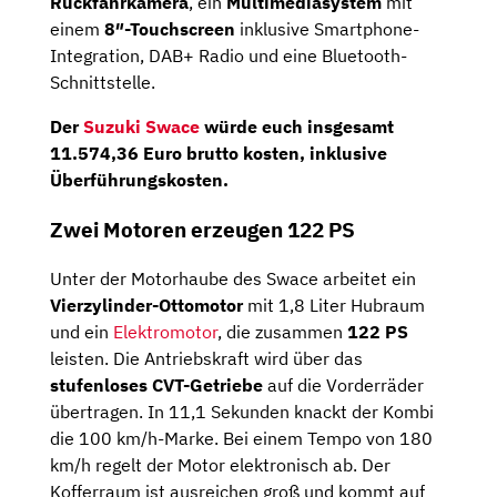
Rückfahrkamera
, ein
Multimediasystem
mit
einem
8″-Touchscreen
inklusive Smartphone-
Integration, DAB+ Radio und eine Bluetooth-
Schnittstelle.
Der
Suzuki Swace
würde euch insgesamt
11.574,36 Euro
brutto kosten, inklusive
Überführungskosten.
Zwei Motoren erzeugen 122 PS
Unter der Motorhaube des Swace arbeitet ein
Vierzylinder-Ottomotor
mit 1,8 Liter Hubraum
und ein
Elektromotor
, die zusammen
122 PS
leisten. Die Antriebskraft wird über das
stufenloses CVT-Getriebe
auf die Vorderräder
übertragen. In 11,1 Sekunden knackt der Kombi
die 100 km/h-Marke. Bei einem Tempo von 180
km/h regelt der Motor elektronisch ab. Der
Kofferraum ist ausreichen groß und kommt auf