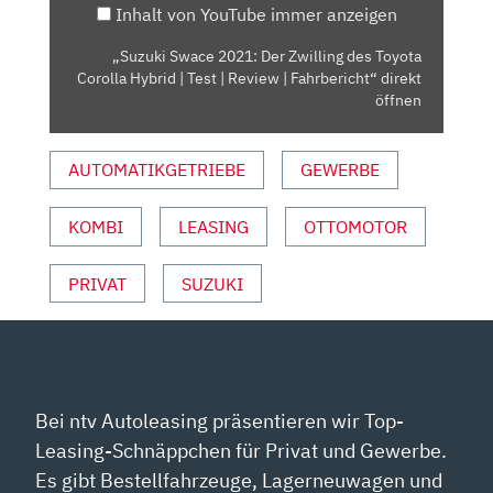
Inhalt von YouTube immer anzeigen
COROLLA
HYBRID
„Suzuki Swace 2021: Der Zwilling des Toyota
|
Corolla Hybrid | Test | Review | Fahrbericht“ direkt
TEST
öffnen
|
REVIEW
AUTOMATIKGETRIEBE
GEWERBE
|
FAHRBERICHT“
KOMBI
LEASING
OTTOMOTOR
VON
YOUTUBE
ANZEIGEN
PRIVAT
SUZUKI
Bei ntv Autoleasing präsentieren wir Top-
Leasing-Schnäppchen für Privat und Gewerbe.
Es gibt Bestellfahrzeuge, Lagerneuwagen und