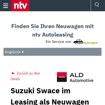
Skip
to
content
Ressorts
Sport
Finden Sie Ihren Neuwagen mit
Börse
Wetter
ntv Autoleasing
TV
Ein Service von
Video
Audio
Angebote ▾
Das Beste
Zurück zu den
Deals
Suzuki Swace im
Leasing als Neuwagen