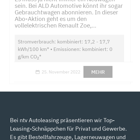
sein. Bei ALD Automotive könnt ihr sogar
Gebrauchtwagen abonnieren. In dieser
Abo-Aktion geht es um den
vollelektrischen Renault Zoe,...
Stromverbrauch: kombiniert: 17,2 - 17,7
kWh/100 km* • Emissionen: kombiniert: 0
g/km CO
*
2
MEHR
25. November 2022
Bei ntv Autoleasing präsentieren wir Top-
Leasing-Schnäppchen für Privat und Gewerbe.
Es gibt Bestellfahrzeuge, Lagerneuwagen und