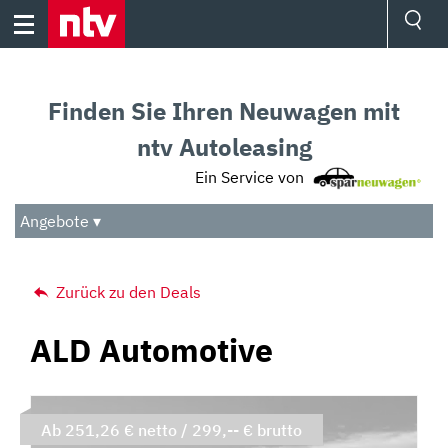
Skip
to
content
Ressorts
Sport
Finden Sie Ihren Neuwagen mit
Börse
Wetter
ntv Autoleasing
TV
Ein Service von
Video
Audio
Angebote ▾
Das Beste
Zurück zu den Deals
ALD Automotive
Ab 251,26 € netto / 299,-- € brutto