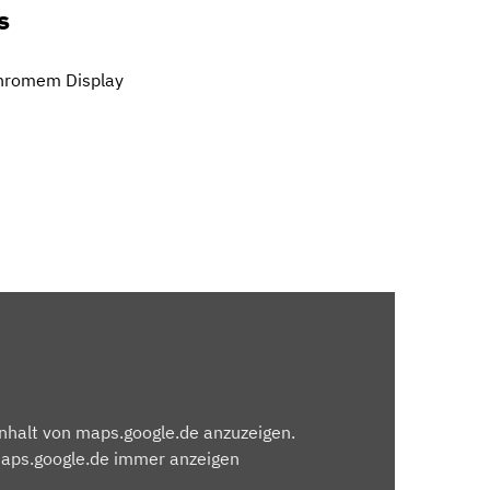
s
hromem Display
Inhalt von maps.google.de anzuzeigen.
maps.google.de immer anzeigen