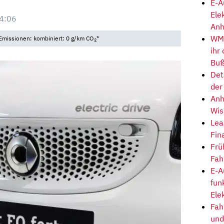
E-A
Ele
4:06
Anh
WM-
Emissionen: kombiniert: 0 g/km CO
*
2
ihr
Buß
Det
der
Anh
Wis
Lea
Fin
Frü
Fah
E-A
fun
Ele
Fah
und