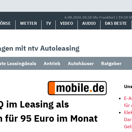
6.08.2026 20:28 Uhr Frankfurt | 19:28 U
BÖRSE
WETTER
TV
VIDEO
AUDIO
DAS BESTE
gen mit ntv Autoleasing
bte Leasingdeals
Antrieb
Autohäuser
Ratgeber
Uns
E-A
 im Leasing als
für
Ele
für 95 Euro im Monat
Dar
Geb