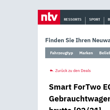
Skip
to
RESSORTS
SPORT
content
Finden Sie Ihren Neuwa
Fahrzeugtyp
Marken
Belie
Zurück zu den Deals
Smart ForTwo EQ
Gebrauchtwagen 