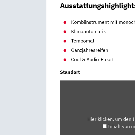
Ausstattungshighlight
Kombiinstrument mit monoc
Klimaautomatik
Tempomat
Ganzjahresreifen
Cool & Audio-Paket
Standort
INHALT
VON
MAPS.GOOGLE.DE
ANZEIGEN
Hier klicken, um den 
Inhalt von 