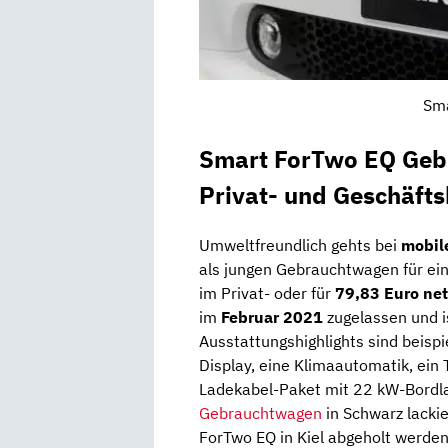
Sma
Smart ForTwo EQ Geb
Privat- und Geschäft
Umweltfreundlich gehts bei
mobil
als jungen Gebrauchtwagen für ei
im Privat- oder für
79,83 Euro net
im
Februar 2021
zugelassen und 
Ausstattungshighlights sind bei
Display, eine Klimaautomatik, ei
Ladekabel-Paket mit 22 kW-Bordla
Gebrauchtwagen
in Schwarz lacki
ForTwo EQ in Kiel abgeholt werden