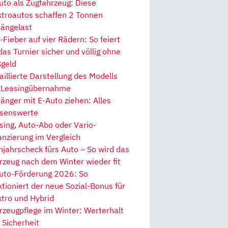
uto als Zugfahrzeug: Diese
ktroautos schaffen 2 Tonnen
ängelast
Fieber auf vier Rädern: So feiert
 das Turnier sicher und völlig ohne
geld
aillierte Darstellung des Modells
 Leasingübernahme
änger mit E-Auto ziehen: Alles
senswerte
sing, Auto-Abo oder Vario-
anzierung im Vergleich
hjahrscheck fürs Auto – So wird das
rzeug nach dem Winter wieder fit
uto-Förderung 2026: So
ktioniert der neue Sozial-Bonus für
ktro und Hybrid
rzeugpflege im Winter: Werterhalt
 Sicherheit