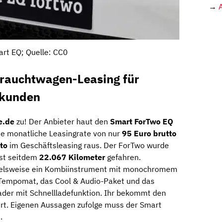
→
rt EQ; Quelle: CC0
rauchtwagen-Leasing für
skunden
e.de
zu! Der Anbieter haut den
Smart ForTwo EQ
ne monatliche Leasingrate von nur
95 Euro brutto
to
im Geschäftsleasing raus. Der ForTwo wurde
ist seitdem
22.067 Kilometer
gefahren.
spielsweise ein Kombiinstrument mit monochromem
n Tempomat, das Cool & Audio-Paket und das
der mit Schnellladefunktion. Ihr bekommt den
ert. Eigenen Aussagen zufolge muss der Smart
.