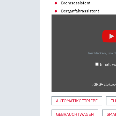
Bremsassistent
Berganfahrassistent
„GRIP-
ELEKTRO-
CHECK
I
SMART
EQ
Hier klicken, um 
FORTWO
I
Inhalt v
GRIP
ELEKTRO“
VON
„GRIP-Elektro-
YOUTUBE
ANZEIGEN
AUTOMATIKGETRIEBE
EL
GEBRAUCHTWAGEN
SMA