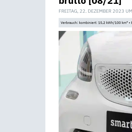
brutto [08/21]
FREITAG, 22. DEZEMBER 2023 UM
Verbrauch: kombiniert: 15,2 kWh/100 km* • 