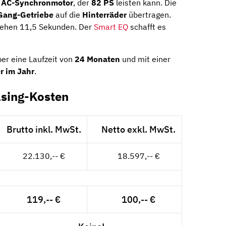
n
AC-Synchronmotor
, der
82 PS
leisten kann. Die
Gang-Getriebe
auf die
Hinterräder
übertragen.
gehen 11,5 Sekunden. Der
Smart EQ
schafft es
er eine Laufzeit von
24 Monaten
und mit einer
r im Jahr
.
sing-Kosten
Brutto inkl. MwSt.
Netto exkl. MwSt.
22.130,-- €
18.597,-- €
119,-- €
100,-- €