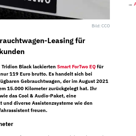
→
Bild: CCO
rauchtwagen-Leasing für
skunden
n Tridion Black lackierten
Smart ForTwo EQ
für
 nur
119 Euro brutto
. Es handelt sich bei
rfügbaren
Gebrauchtwagen, der im
August 2021
dem
15.000 Kilometer
zurückgelegt hat. Ihr
wie das Cool & Audio-Paket, eine
 und diverse Assistenzsysteme wie den
ahrassistent freuen.
meter