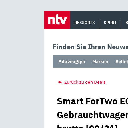
Skip
to
RESSORTS
SPORT
content
Finden Sie Ihren Neuwa
Fahrzeugtyp
Marken
Belie
Zurück zu den Deals
Smart ForTwo EQ
Gebrauchtwagen