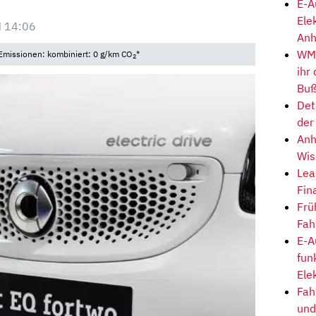
E-A
Ele
 14:06
Anh
WM-
Emissionen: kombiniert: 0 g/km CO
*
2
ihr
Buß
Det
der
Anh
Wis
Lea
Fin
Frü
Fah
E-A
fun
Ele
Fah
und