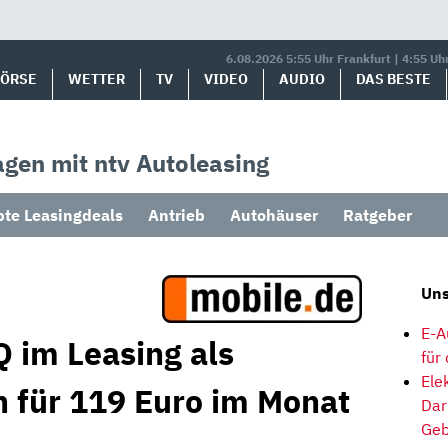
6.08.2026 5:55 Uhr Frankfurt | 4:55 Uh
BÖRSE
WETTER
TV
VIDEO
AUDIO
DAS BESTE
gen mit ntv Autoleasing
bte Leasingdeals
Antrieb
Autohäuser
Ratgeber
Uns
E-A
 im Leasing als
für
Ele
 für 119 Euro im Monat
Dar
Geb