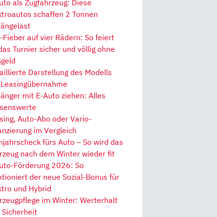
uto als Zugfahrzeug: Diese
ktroautos schaffen 2 Tonnen
ängelast
Fieber auf vier Rädern: So feiert
 das Turnier sicher und völlig ohne
geld
aillierte Darstellung des Modells
 Leasingübernahme
änger mit E-Auto ziehen: Alles
senswerte
sing, Auto-Abo oder Vario-
anzierung im Vergleich
hjahrscheck fürs Auto – So wird das
rzeug nach dem Winter wieder fit
uto-Förderung 2026: So
ktioniert der neue Sozial-Bonus für
ktro und Hybrid
rzeugpflege im Winter: Werterhalt
 Sicherheit