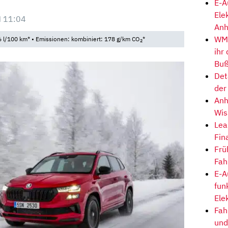
E-A
Ele
 11:04
Anh
WM-
 l/100 km* • Emissionen: kombiniert: 178 g/km CO
*
2
ihr
Buß
Det
der
Anh
Wis
Lea
Fin
Frü
Fah
E-A
fun
Ele
Fah
und