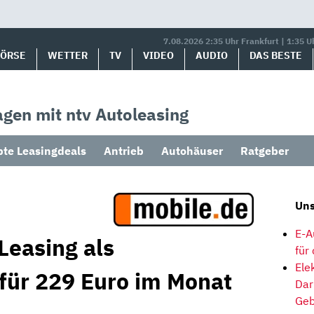
7.08.2026 2:35 Uhr Frankfurt | 1:35 U
BÖRSE
WETTER
TV
VIDEO
AUDIO
DAS BESTE
gen mit ntv Autoleasing
bte Leasingdeals
Antrieb
Autohäuser
Ratgeber
Uns
E-A
Leasing als
für
Ele
 für 229 Euro im Monat
Dar
Geb