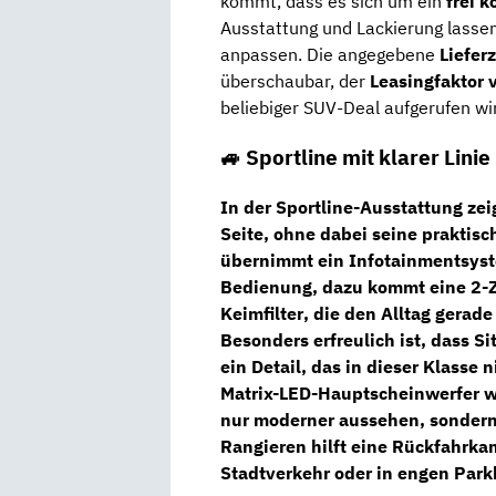
kommt, dass es sich um ein
frei 
Ausstattung und Lackierung lasse
anpassen. Die angegebene
Liefer
überschaubar, der
Leasingfaktor 
beliebiger SUV-Deal aufgerufen wi
🚙 Sportline mit klarer Linie
In der
Sportline-Ausstattung
zei
Seite, ohne dabei seine praktis
übernimmt ein
Infotainmentsyst
Bedienung, dazu kommt eine
2-
Keimfilter
, die den Alltag gerad
Besonders erfreulich ist, dass
Si
ein Detail, das in dieser Klasse 
Matrix-LED-Hauptscheinwerfer
w
nur moderner aussehen, sondern
Rangieren hilft eine
Rückfahrkam
Stadtverkehr oder in engen Park