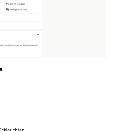
s
ückleuchten