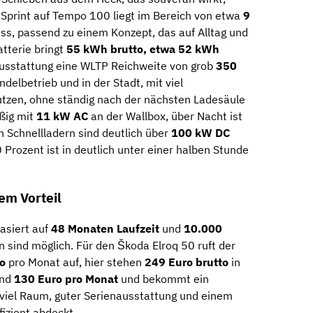
r Sprint auf Tempo 100 liegt im Bereich von etwa
9
uss, passend zu einem Konzept, das auf Alltag und
atterie bringt
55 kWh brutto, etwa 52 kWh
 Ausstattung eine WLTP Reichweite von grob
350
ndelbetrieb und in der Stadt, mit viel
nutzen, ohne ständig nach der nächsten Ladesäule
ßig mit
11 kW AC
an der Wallbox, über Nacht ist
n Schnellladern sind deutlich über
100 kW DC
 Prozent ist in deutlich unter einer halben Stunde
em Vorteil
asiert auf
48 Monaten Laufzeit
und
10.000
 sind möglich. Für den Škoda Elroq 50 ruft der
o
pro Monat auf, hier stehen
249 Euro brutto
in
und
130 Euro pro Monat
und bekommt ein
 viel Raum, guter Serienausstattung und einem
fizient abdeckt.