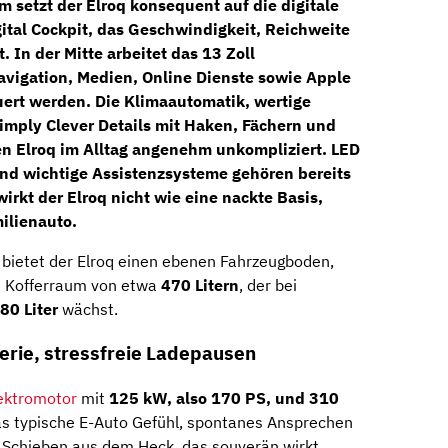
 setzt der Elroq konsequent auf die digitale
gital Cockpit
, das Geschwindigkeit, Reichweite
 In der Mitte arbeitet das
13 Zoll
avigation, Medien, Online Dienste sowie Apple
uert werden. Die
Klimaautomatik
, wertige
imply Clever Details
mit Haken, Fächern und
 Elroq im Alltag angenehm unkompliziert. LED
nd wichtige Assistenzsysteme gehören bereits
irkt der Elroq nicht wie eine nackte Basis,
ilienauto.
 bietet der Elroq einen ebenen Fahrzeugboden,
en Kofferraum von etwa
470 Litern
, der bei
80 Liter
wächst.
terie, stressfreie Ladepausen
ektromotor
mit
125 kW, also 170 PS, und 310
das typische E-Auto Gefühl, spontanes Ansprechen
 Schieben aus dem Heck, das souverän wirkt,