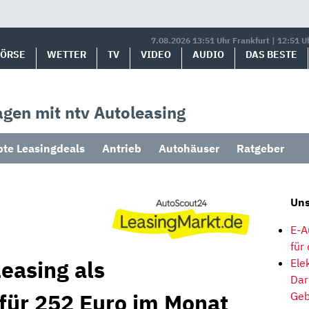
7.08.2026 13:51 Uhr Frankfurt | 12:51 U
BÖRSE
WETTER
TV
VIDEO
AUDIO
DAS BESTE
gen mit ntv Autoleasing
bte Leasingdeals
Antrieb
Autohäuser
Ratgeber
Uns
E-A
für
easing als
Ele
Dar
 für 252 Euro im Monat
Geb