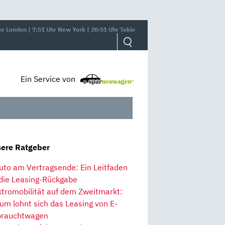
hr London | 7:51 Uhr New York | 20:51 Uhr Tokio
Ein Service von
ere Ratgeber
uto am Vertragsende: Ein Leitfaden
 die Leasing-Rückgabe
ktromobilität auf dem Zweitmarkt:
um lohnt sich das Leasing von E-
rauchtwagen