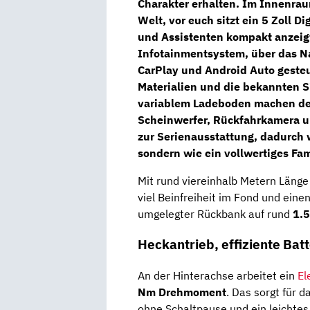
Charakter erhalten. Im Innenraum
Welt, vor euch sitzt ein
5 Zoll Di
und Assistenten kompakt anzeigt.
Infotainmentsystem
, über das N
CarPlay und Android Auto geste
Materialien und die bekannten
S
variablem Ladeboden machen den
Scheinwerfer, Rückfahrkamera u
zur Serienausstattung, dadurch w
sondern wie ein vollwertiges Fam
Mit rund viereinhalb Metern Länge
viel Beinfreiheit im Fond und ein
umgelegter Rückbank auf rund
1.5
Heckantrieb, effiziente Bat
An der Hinterachse arbeitet ein
El
Nm Drehmoment
. Das sorgt für 
ohne Schaltpause und ein leichtes