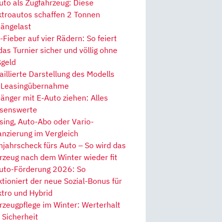
uto als Zugfahrzeug: Diese
ktroautos schaffen 2 Tonnen
ängelast
Fieber auf vier Rädern: So feiert
 das Turnier sicher und völlig ohne
geld
aillierte Darstellung des Modells
 Leasingübernahme
änger mit E-Auto ziehen: Alles
senswerte
sing, Auto-Abo oder Vario-
anzierung im Vergleich
hjahrscheck fürs Auto – So wird das
rzeug nach dem Winter wieder fit
uto-Förderung 2026: So
ktioniert der neue Sozial-Bonus für
ktro und Hybrid
rzeugpflege im Winter: Werterhalt
 Sicherheit