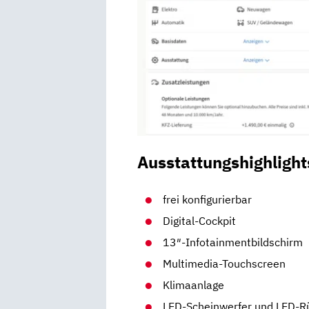
Ausstattungshighlight
frei konfigurierbar
Digital-Cockpit
13″-Infotainmentbildschirm
Multimedia-Touchscreen
Klimaanlage
LED-Scheinwerfer und LED-R