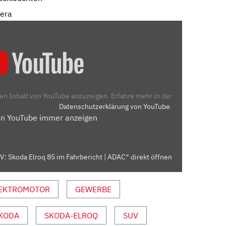
mera
den Inhalt von YouTube anzuzeigen.
Erfahre mehr in der
Datenschutzerklärung von YouTube
.
on YouTube immer anzeigen
: Skoda Elroq 85 im Fahrbericht | ADAC“ direkt öffnen
EKTROMOTOR
GEWERBE
KODA
SKODA-ELROQ
SUV