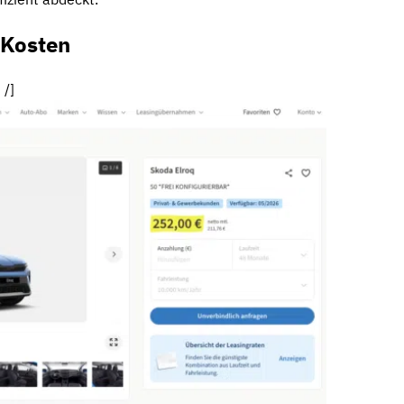
-Kosten
 /]