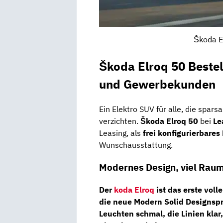
Škoda E
Škoda Elroq 50 Bestel
und Gewerbekunden
Ein Elektro SUV für alle, die spar
verzichten.
Škoda Elroq 50
bei
Le
Leasing, als
frei konfigurierbares
Wunschausstattung.
Modernes Design, viel Raum
Der
koda Elroq
ist das erste vol
die neue
Modern Solid
Designspra
Leuchten schmal, die Linien klar