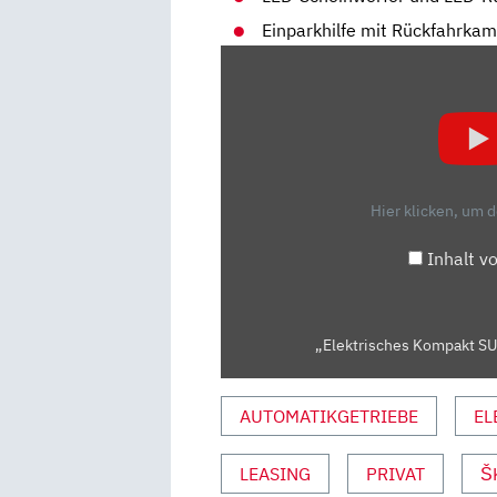
Einparkhilfe mit Rückfahrka
„ELEKTRISCHES
KOMPAKT
SUV:
SKODA
ELROQ
85
Hier klicken, um 
IM
FAHRBERICHT
Inhalt v
|
ADAC“
VON
„Elektrisches Kompakt SUV
YOUTUBE
ANZEIGEN
AUTOMATIKGETRIEBE
EL
LEASING
PRIVAT
Š