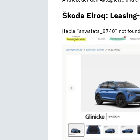
Škoda Elroq: Leasing
[table “snwstats_8740” not found