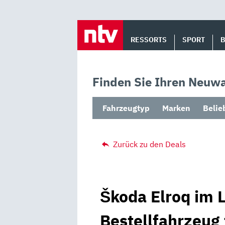
Skip
to
RESSORTS
SPORT
content
Finden Sie Ihren Neuwa
Fahrzeugtyp
Marken
Belie
Zurück zu den Deals
Škoda Elroq im L
Bestellfahrzeug