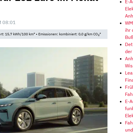
E-A
Ele
Anh
M 08:01
WM-
ihr
t: 15,7 kWh/100 km* • Emissionen: kombiniert: 0,0 g/km CO
*
2
Buß
Det
der
Anh
Wis
Lea
Fin
Frü
Fah
E-A
fun
Ele
Fah
und