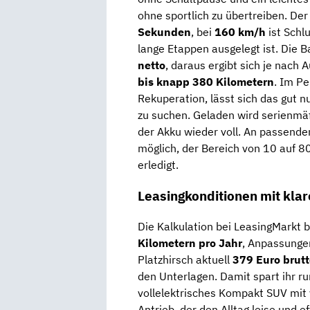
ohne sportlich zu übertreiben. De
Sekunden
, bei
160 km/h
ist Schl
lange Etappen ausgelegt ist. Die B
netto
, daraus ergibt sich je nach
bis knapp 380 Kilometern
. Im Pe
Rekuperation, lässt sich das gut 
zu suchen. Geladen wird serienmä
der Akku wieder voll. An passende
möglich, der Bereich von 10 auf 80
erledigt.
Leasingkonditionen mit klar
Die Kalkulation bei LeasingMarkt b
Kilometern pro Jahr
, Anpassungen
Platzhirsch aktuell
379 Euro brutt
den Unterlagen. Damit spart ihr r
vollelektrisches Kompakt SUV mit
Antrieb, der den Alltag leise und ef