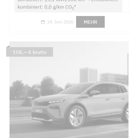
kombiniert: 0,0 g/km CO
*
2
MEHR
24. Juni 2026
158,-- € brutto