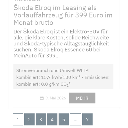
Škoda Elroq im Leasing als
Vorlauffahrzeug für 399 Euro im
Monat brutto
Der Škoda Elroq ist ein Elektro-SUV für
alle, die klare Kosten, solide Reichweite
und Škoda-typische Alltagstauglichkeit
suchen. Škoda Elroq Essence 60 bei
MeinAuto für 399...
Stromverbrauch und Umwelt WLTP:
kombiniert: 15,7 kWh/100 km* • Emissionen:
kombiniert: 0,0 g/km CO
*
2
MEHR
9. Mai 2026
1
2
3
4
5
…
7