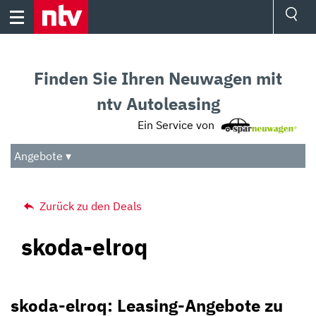
Skip
to
content
Ressorts
Sport
Finden Sie Ihren Neuwagen mit
Börse
Wetter
ntv Autoleasing
TV
Ein Service von
Video
Audio
Angebote ▾
Das Beste
Zurück zu den Deals
skoda-elroq
skoda-elroq: Leasing-Angebote zu