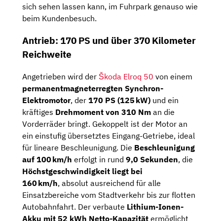
sich sehen lassen kann, im Fuhrpark genauso wie
beim Kundenbesuch.
Antrieb: 170 PS und über 370 Kilometer
Reichweite
Angetrieben wird der
Škoda Elroq 50
von einem
permanentmagneterregten Synchron-
Elektromotor
, der
170 PS (125 kW)
und ein
kräftiges
Drehmoment von 310 Nm
an die
Vorderräder bringt. Gekoppelt ist der Motor an
ein einstufig übersetztes Eingang-Getriebe, ideal
für lineare Beschleunigung. Die
Beschleunigung
auf 100 km/h
erfolgt in rund
9,0 Sekunden
, die
Höchstgeschwindigkeit liegt bei
160 km/h
, absolut ausreichend für alle
Einsatzbereiche vom Stadtverkehr bis zur flotten
Autobahnfahrt. Der verbaute
Lithium-Ionen-
Akku mit 52 kWh Netto-Kapazität
ermöglicht