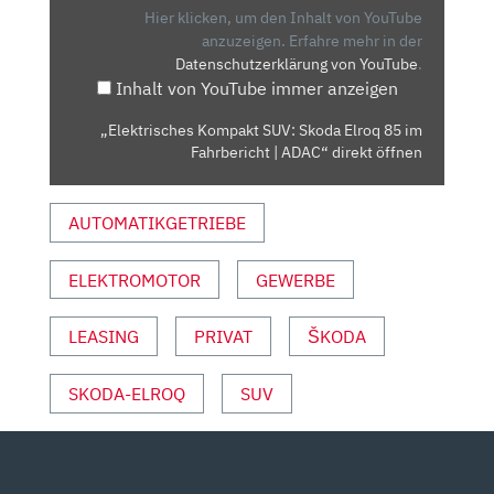
ELROQ
Hier klicken, um den Inhalt von YouTube
85
anzuzeigen.
Erfahre mehr in der
Datenschutzerklärung von YouTube
.
IM
Inhalt von YouTube immer anzeigen
FAHRBERICHT
|
„Elektrisches Kompakt SUV: Skoda Elroq 85 im
ADAC“
Fahrbericht | ADAC“ direkt öffnen
VON
YOUTUBE
AUTOMATIKGETRIEBE
ANZEIGEN
ELEKTROMOTOR
GEWERBE
LEASING
PRIVAT
ŠKODA
SKODA-ELROQ
SUV