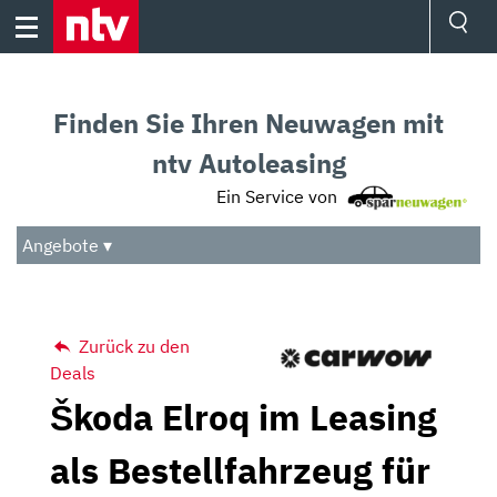
Skip
to
content
Ressorts
Sport
Finden Sie Ihren Neuwagen mit
Börse
Wetter
ntv Autoleasing
TV
Ein Service von
Video
Audio
Angebote ▾
Das Beste
Zurück zu den
Deals
Škoda Elroq im Leasing
als Bestellfahrzeug für