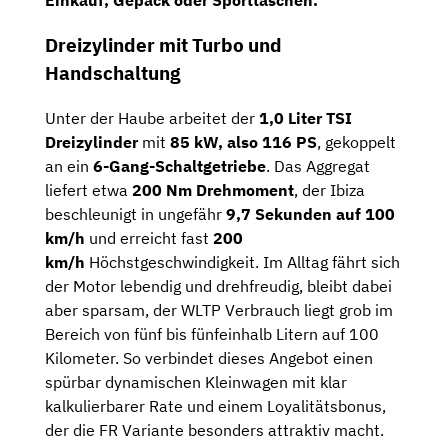
Einkauf, Gepäck oder Sporttaschen.
Dreizylinder mit Turbo und
Handschaltung
Unter der Haube arbeitet der
1,0 Liter TSI
Dreizylinder
mit
85 kW, also 116 PS
, gekoppelt
an ein
6-Gang-Schaltgetriebe
. Das Aggregat
liefert etwa
200 Nm Drehmoment
, der Ibiza
beschleunigt in ungefähr
9,7 Sekunden auf 100
km/h
und erreicht fast
200
km/h
Höchstgeschwindigkeit. Im Alltag fährt sich
der Motor lebendig und drehfreudig, bleibt dabei
aber sparsam, der WLTP Verbrauch liegt grob im
Bereich von fünf bis fünfeinhalb Litern auf 100
Kilometer. So verbindet dieses Angebot einen
spürbar dynamischen Kleinwagen mit klar
kalkulierbarer Rate und einem Loyalitätsbonus,
der die FR Variante besonders attraktiv macht.