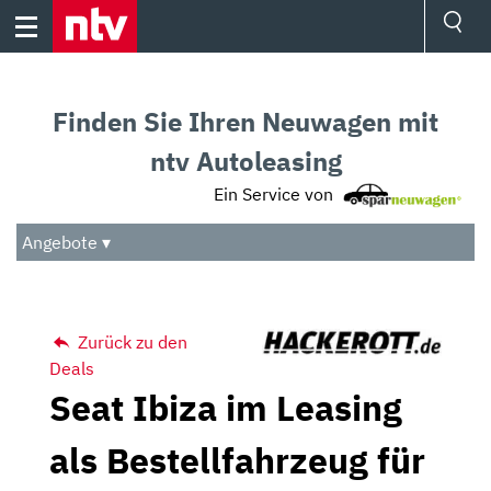
Skip
to
content
Ressorts
Sport
Finden Sie Ihren Neuwagen mit
Börse
Wetter
ntv Autoleasing
TV
Ein Service von
Video
Audio
Angebote ▾
Das Beste
Zurück zu den
Deals
Seat Ibiza im Leasing
als Bestellfahrzeug für