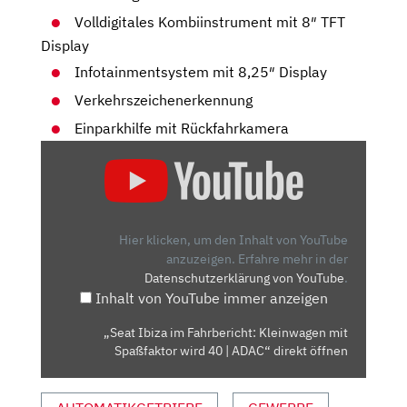
Volldigitales Kombiinstrument mit 8″ TFT
Display
Infotainmentsystem mit 8,25″ Display
Verkehrszeichenerkennung
Einparkhilfe mit Rückfahrkamera
„SEAT
IBIZA
IM
FAHRBERICHT:
KLEINWAGEN
Hier klicken, um den Inhalt von YouTube
MIT
anzuzeigen.
Erfahre mehr in der
Datenschutzerklärung von YouTube
.
SPASSFAKTOR W
Inhalt von YouTube immer anzeigen
IRD 4
0 |
„Seat Ibiza im Fahrbericht: Kleinwagen mit
A
Spaßfaktor wird 40 | ADAC“ direkt öffnen
DAC“ V
ON Y