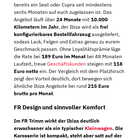
bereits ein Seat oder Cupra seit mindestens
sechs Monaten auf euch zugelassen ist. Das
Angebot läuft über
24 Monate
mit
10.000
Kilometern im Jahr
, der Ibiza wird als
frei
konfigurierbares Bestellfahrzeug
ausgeliefert,
sodass Lack, Felgen und Extras genau zu eurem
Geschmack passen. Ohne Loyalitätsprämie läge
die Rate bei
189 Euro im Monat
bei 48 Monaten
Laufzeit, treue
Geschäftskunden
steigen mit
118
Euro netto
ein. Der Vergleich mit dem Platzhirsch
zeigt den Vorteil deutlich, dort bewegen sich
ähnliche Ibiza Angebote bei rund
215 Euro
brutto pro Monat
.
FR Design und sinnvoller Komfort
Im FR Trimm wirkt der Ibiza deutlich
erwachsener als ein typischer
Kleinwagen
. Die
Karosserie ist kompakt, steht aber satt auf der