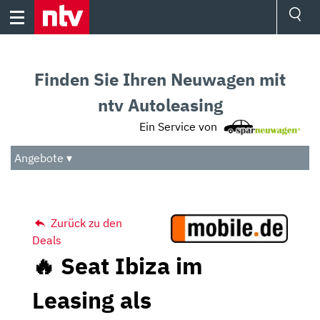
Skip
to
content
Ressorts
Sport
Finden Sie Ihren Neuwagen mit
Börse
Wetter
ntv Autoleasing
TV
Ein Service von
Video
Audio
Angebote ▾
Das Beste
Zurück zu den
Deals
🔥 Seat Ibiza im
Leasing als