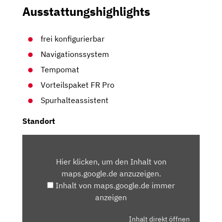
Ausstattungshighlights
frei konfigurierbar
Navigationssystem
Tempomat
Vorteilspaket FR Pro
Spurhalteassistent
Standort
INHALT
VON
Hier klicken, um den Inhalt von
MAPS.GOOGLE.DE
maps.google.de anzuzeigen.
ANZEIGEN
Inhalt von maps.google.de immer
anzeigen
Inhalt direkt öffnen