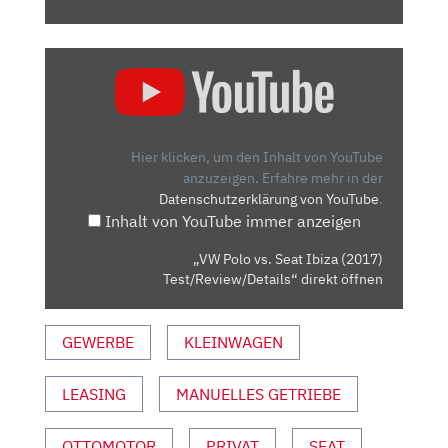
„VW
POLO
VS.
SEAT
IBIZA
Hier klicken, um den Inhalt von YouTube
(2017)
anzuzeigen.
Erfahre mehr in der
Datenschutzerklärung von YouTube
.
TEST/REVIEW/DETAILS“
Inhalt von YouTube immer anzeigen
VON
YOUTUBE
„VW Polo vs. Seat Ibiza (2017)
ANZEIGEN
Test/Review/Details“ direkt öffnen
GEWERBE
KLEINWAGEN
LEASING
MANUELLES GETRIEBE
OTTOMOTOR
PRIVAT
SEAT