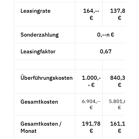
Leasingrate
164,--
137,82
€
€
Sonderzahlung
0,--n €
Leasingfaktor
0,67
Überführungskosten
1.000,-
840,34
- €
€
Gesamtkosten
6.904,--
5.801,68
€
€
Gesamtkosten /
191,78
161,16
Monat
€
€