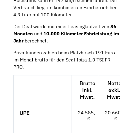
Höchstens kann er 197 km/h schnell fahren. Der
Verbrauch liegt im kombinierten Fahrbetrieb bei
4,9 Liter auf 100 Kilometer.
Der Deal wurde mit einer Leasinglaufzeit von
36
Monaten
und
10.000 Kilometer Fahrleistung im
Jahr
berechnet.
Privatkunden zahlen beim Platzhirsch 191 Euro
im Monat brutto für den Seat Ibiza 1.0 TSI FR
PRO.
Brutto
Netto
inkl.
exkl.
Mwst.
Mwst.
UPE
24.585,-
20.660,-
- €
- €