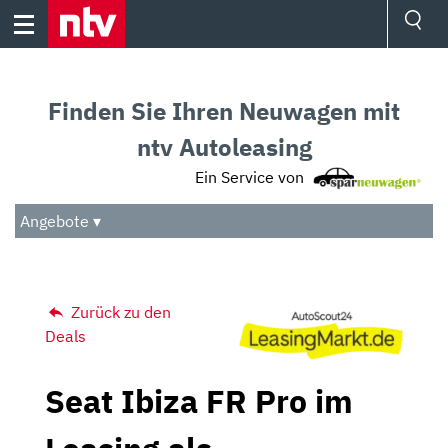
Skip
to
content
Ressorts
Sport
Finden Sie Ihren Neuwagen mit
Börse
Wetter
ntv Autoleasing
TV
Ein Service von
Video
Audio
Angebote ▾
Das Beste
Zurück zu den
Deals
Seat Ibiza FR Pro im