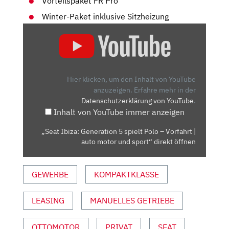
Vorteilspaket FR Pro
Winter-Paket inklusive Sitzheizung
„SEAT
IBIZA:
GENERATION
5
SPIELT
Hier klicken, um den Inhalt von YouTube
POLO
anzuzeigen.
Erfahre mehr in der
Datenschutzerklärung von YouTube
.
–
Inhalt von YouTube immer anzeigen
VORFAHRT
|
„Seat Ibiza: Generation 5 spielt Polo – Vorfahrt |
AUTO
auto motor und sport“ direkt öffnen
MOTOR
UND
GEWERBE
KOMPAKTKLASSE
SPORT“
VON
YOUTUBE
LEASING
MANUELLES GETRIEBE
ANZEIGEN
OTTOMOTOR
PRIVAT
SEAT