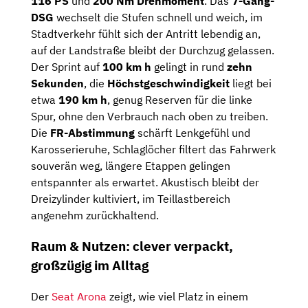
116 PS
und
200 Nm Drehmoment
. Das
7-Gang-
DSG
wechselt die Stufen schnell und weich, im
Stadtverkehr fühlt sich der Antritt lebendig an,
auf der Landstraße bleibt der Durchzug gelassen.
Der Sprint auf
100 km h
gelingt in rund
zehn
Sekunden
, die
Höchstgeschwindigkeit
liegt bei
etwa
190 km h
, genug Reserven für die linke
Spur, ohne den Verbrauch nach oben zu treiben.
Die
FR-Abstimmung
schärft Lenkgefühl und
Karosserieruhe, Schlaglöcher filtert das Fahrwerk
souverän weg, längere Etappen gelingen
entspannter als erwartet. Akustisch bleibt der
Dreizylinder kultiviert, im Teillastbereich
angenehm zurückhaltend.
Raum & Nutzen: clever verpackt,
großzügig im Alltag
Der
Seat Arona
zeigt, wie viel Platz in einem