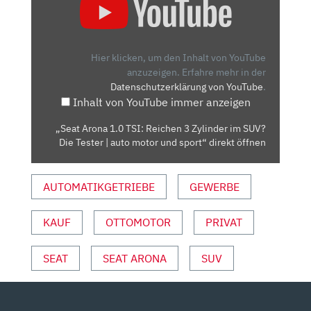
ARONA
1.0
TSI:
REICHEN
Hier klicken, um den Inhalt von YouTube
3
anzuzeigen.
Erfahre mehr in der
Datenschutzerklärung von YouTube
.
ZYLINDER
Inhalt von YouTube immer anzeigen
IM
SUV?
„Seat Arona 1.0 TSI: Reichen 3 Zylinder im SUV?
DIE
Die Tester | auto motor und sport“ direkt öffnen
TESTER
|
AUTOMATIKGETRIEBE
GEWERBE
AUTO
MOTOR
UND
KAUF
OTTOMOTOR
PRIVAT
SPORT“
VON
SEAT
SEAT ARONA
SUV
YOUTUBE
ANZEIGEN