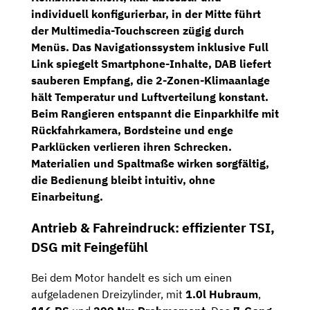
individuell konfigurierbar, in der Mitte führt
der
Multimedia-Touchscreen
zügig durch
Menüs. Das
Navigationssystem
inklusive
Full
Link
spiegelt Smartphone-Inhalte,
DAB
liefert
sauberen Empfang, die
2-Zonen-Klimaanlage
hält Temperatur und Luftverteilung konstant.
Beim Rangieren entspannt die
Einparkhilfe mit
Rückfahrkamera
, Bordsteine und enge
Parklücken verlieren ihren Schrecken.
Materialien und Spaltmaße wirken sorgfältig,
die Bedienung bleibt intuitiv, ohne
Einarbeitung.
Antrieb & Fahreindruck: effizienter TSI,
DSG mit Feingefühl
Bei dem Motor handelt es sich um einen
aufgeladenen Dreizylinder, mit
1.0l Hubraum
,