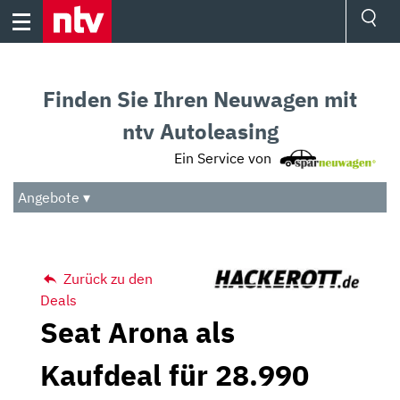
Skip
to
content
Ressorts
Sport
Finden Sie Ihren Neuwagen mit
Börse
Wetter
ntv Autoleasing
TV
Ein Service von
Video
Audio
Angebote ▾
Das Beste
Zurück zu den
Deals
Seat Arona als
Kaufdeal für 28.990