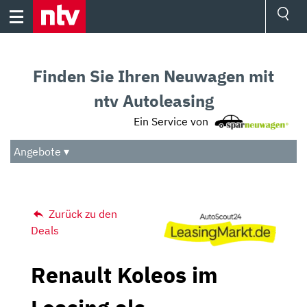
Skip
to
content
Ressorts
Sport
Finden Sie Ihren Neuwagen mit
Börse
Wetter
ntv Autoleasing
TV
Ein Service von
Video
Audio
Angebote ▾
Das Beste
Zurück zu den
Deals
Renault Koleos im