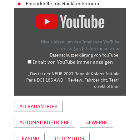
Einparkhilfe mit Rückfahrkamera
„DAS
IST
DER
NEUE
2021
Hier klicken, um den Inhalt von YouTube
RENAULT
anzuzeigen.
Erfahre mehr in der
Datenschutzerklärung von YouTube
.
KOLEOS
Inhalt von YouTube immer anzeigen
INITIALE
PARIS
„Das ist der NEUE 2021 Renault Koleos Initiale
DCI
Paris DCI 185 AWD – Review, Fahrbericht, Test“
185
direkt öffnen
AWD
–
ALLRADANTRIEB
REVIEW,
FAHRBERICHT,
AUTOMATIKGETRIEBE
GEWERBE
TEST“
VON
YOUTUBE
LEASING
OTTOMOTOR