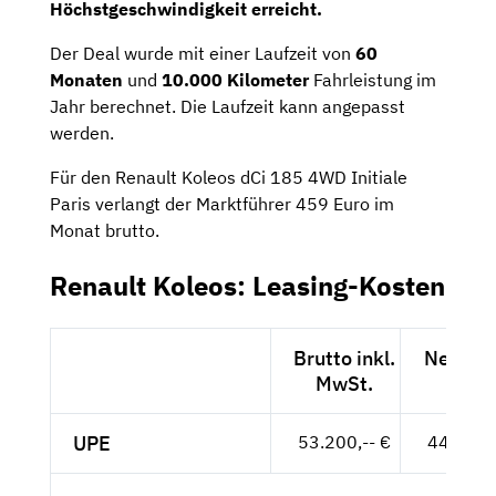
Höchstgeschwindigkeit erreicht.
Der Deal wurde mit einer Laufzeit von
60
Monaten
und
10.000 Kilometer
Fahrleistung im
Jahr berechnet. Die Laufzeit kann angepasst
werden.
Für den Renault Koleos dCi 185 4WD Initiale
Paris verlangt der Marktführer 459 Euro im
Monat brutto.
Renault Koleos: Leasing-Kosten
Brutto inkl.
Netto e
MwSt.
MwSt
UPE
53.200,-- €
44.706,-