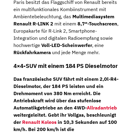
Paris besitzt das Flaggschiff von Renault bereits
ein multifunktionales Kombiinstrument mit
Ambientebeleuchtung, das
Multimediasystem
Renault R-LINK 2
mit einem
8,7″-Touchscreen
,
Europakarte für R-Link 2, Smartphone-
Integration und digitalen Radioempfang sowie
hochwertige
Voll-LED-Scheinwerfer
, eine
Rückfahrkamera
und jede Menge mehr.
4×4-SUV mit einem 184 PS Dieselmotor
Das französische SUV fährt mit einem
2,0l-R4-
Dieselmotor,
der
184 PS
leisten und ein
Drehmoment von
380 Nm
erreicht. Die
Antriebskraft wird über das stufenlose
Automatikgetriebe an den 4WD-
Allradantrieb
weitergeleitet. Gebt ihr Vollgas, beschleunigt
der
Renault Koleos
in 10,3 Sekunden auf 100
km/h. Bei 200 km/h ist die