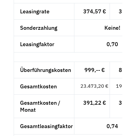
Leasingrate
374,57 €
314,76
Sonderzahlung
Keine!
Leasingfaktor
0,70
Überführungskosten
999,-- €
839,50
Gesamtkosten
23.473,20 €
19.725,
Gesamtkosten /
391,22 €
328,76
Monat
Gesamtleasingfaktor
0,74