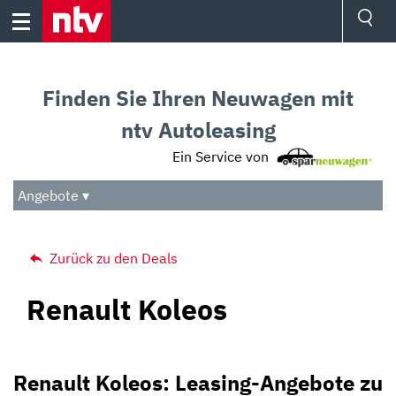
Skip
to
content
Ressorts
Sport
Finden Sie Ihren Neuwagen mit
Börse
Wetter
ntv Autoleasing
TV
Ein Service von
Video
Audio
Angebote ▾
Das Beste
Zurück zu den Deals
Renault Koleos
Renault Koleos: Leasing-Angebote zu