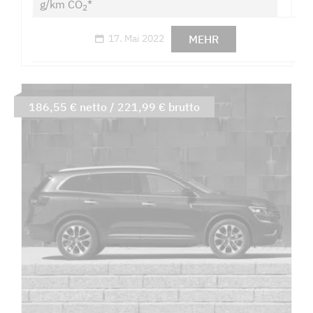
g/km CO
*
2
MEHR
17. Mai 2022
186,55 € netto / 221,99 € brutto