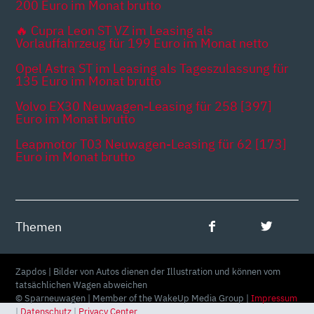
200 Euro im Monat brutto
🔥 Cupra Leon ST VZ im Leasing als
Vorlauffahrzeug für 199 Euro im Monat netto
Opel Astra ST im Leasing als Tageszulassung für
135 Euro im Monat brutto
Volvo EX30 Neuwagen-Leasing für 258 [397]
Euro im Monat brutto
Leapmotor T03 Neuwagen-Leasing für 62 [173]
Euro im Monat brutto
Themen
Zapdos | Bilder von Autos dienen der Illustration und können vom
tatsächlichen Wagen abweichen
© Sparneuwagen | Member of the WakeUp Media Group |
Impressum
|
Datenschutz
|
Privacy Center