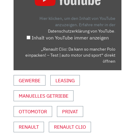
DA
KANN
SO
Hier klicken, um den Inhalt von YouTube
MANCHER
anzuzeigen.
Erfahre mehr in der
Datenschutzerklärung von YouTube
.
POLO
Inhalt von YouTube immer anzeigen
EINPACKEN!
–
„Renault Clio: Da kann so mancher Polo
TEST
einpacken! – Test | auto motor und sport“ direkt
|
öffnen
AUTO
MOTOR
GEWERBE
LEASING
UND
SPORT“
MANUELLES GETRIEBE
VON
YOUTUBE
ANZEIGEN
OTTOMOTOR
PRIVAT
RENAULT
RENAULT CLIO