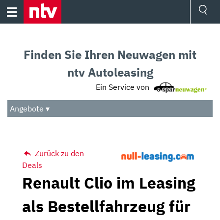
Skip
to
content
Ressorts
Sport
Finden Sie Ihren Neuwagen mit
Börse
Wetter
ntv Autoleasing
TV
Ein Service von
Video
Audio
Angebote ▾
Das Beste
Zurück zu den
Deals
Renault Clio im Leasing
als Bestellfahrzeug für