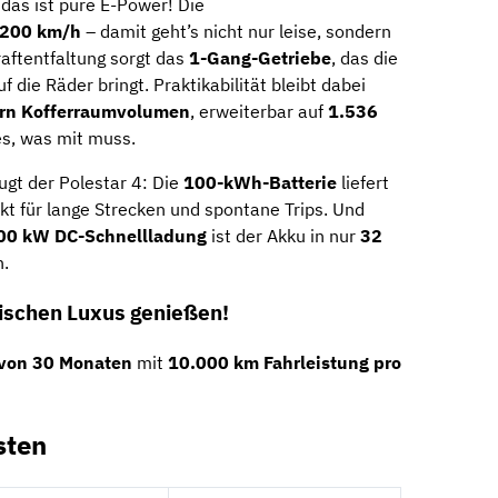
das ist pure E-Power! Die
i 200 km/h
– damit geht’s nicht nur leise, sondern
raftentfaltung sorgt das
1-Gang-Getriebe
, das die
 die Räder bringt. Praktikabilität bleibt dabei
ern Kofferraumvolumen
, erweiterbar auf
1.536
les, was mit muss.
gt der Polestar 4: Die
100-kWh-Batterie
liefert
kt für lange Strecken und spontane Trips. Und
00 kW DC-Schnellladung
ist der Akku in nur
32
.
rischen Luxus genießen!
 von 30 Monaten
mit
10.000 km Fahrleistung pro
sten