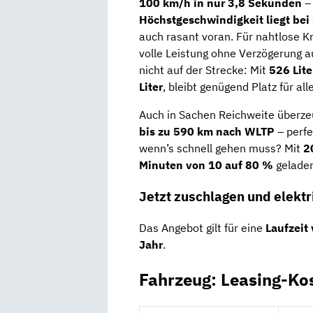
100 km/h in nur 3,8 Sekunden
– 
Höchstgeschwindigkeit liegt be
auch rasant voran. Für nahtlose K
volle Leistung ohne Verzögerung auf
nicht auf der Strecke: Mit
526 Lit
Liter
, bleibt genügend Platz für al
Auch in Sachen Reichweite überzeu
bis zu 590 km nach WLTP
– perfe
wenn’s schnell gehen muss? Mit
2
Minuten von 10 auf 80 %
geladen
Jetzt zuschlagen und elekt
Das Angebot gilt für eine
Laufzeit
Jahr
.
Fahrzeug: Leasing-Ko