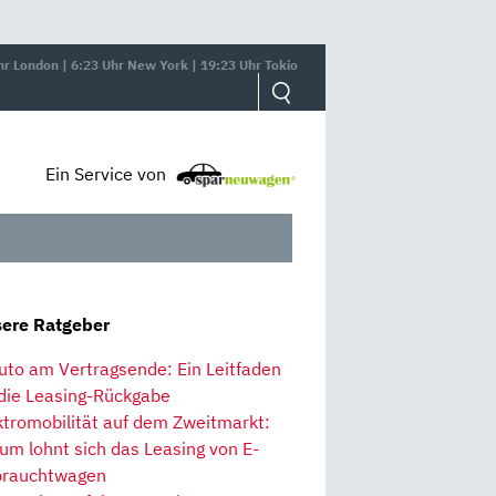
hr London | 6:23 Uhr New York | 19:23 Uhr Tokio
Ein Service von
ere Ratgeber
uto am Vertragsende: Ein Leitfaden
 die Leasing-Rückgabe
ktromobilität auf dem Zweitmarkt:
um lohnt sich das Leasing von E-
rauchtwagen