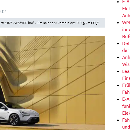
E-A
Ele
:02
Anh
WM-
t: 18,7 kWh/100 km* • Emissionen: kombiniert: 0,0 g/km CO
*
2
ihr
Buß
Det
der
Anh
Wis
Lea
Fin
Frü
Fah
E-A
fun
Ele
Fah
und