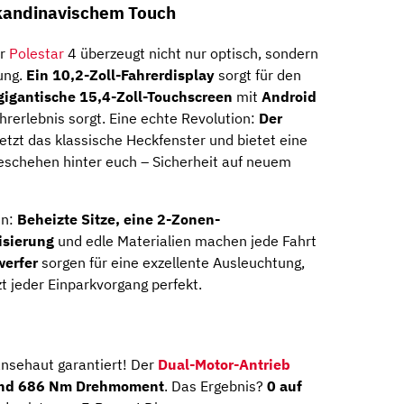
skandinavischem Touch
er
Polestar
4 überzeugt nicht nur optisch, sondern
ung.
Ein 10,2-Zoll-Fahrerdisplay
sorgt für den
gigantische 15,4-Zoll-Touchscreen
mit
Android
hrerlebnis sorgt. Eine echte Revolution:
Der
etzt das klassische Heckfenster und bietet eine
eschehen hinter euch – Sicherheit auf neuem
en:
Beheizte Sitze, eine 2-Zonen-
isierung
und edle Materialien machen jede Fahrt
werfer
sorgen für eine exzellente Ausleuchtung,
zt jeder Einparkvorgang perfekt.
Gänsehaut garantiert! Der
Dual-Motor-Antrieb
nd 686 Nm Drehmoment
. Das Ergebnis?
0 auf