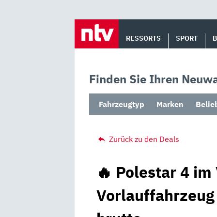
Skip
to
RESSORTS
SPORT
content
Finden Sie Ihren Neuwa
Fahrzeugtyp
Marken
Belie
Zurück zu den Deals
🔥 Polestar 4 im
Vorlauffahrzeug