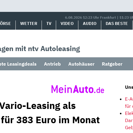
6.08.2026 12:23 Uhr Frankfurt | 11:23 U
BÖRSE
WETTER
TV
VIDEO
AUDIO
DAS BESTE
gen mit ntv Autoleasing
bte Leasingdeals
Antrieb
Autohäuser
Ratgeber
Uns
E-A
 Vario-Leasing als
für
Ele
 für 383 Euro im Monat
Dar
Geb