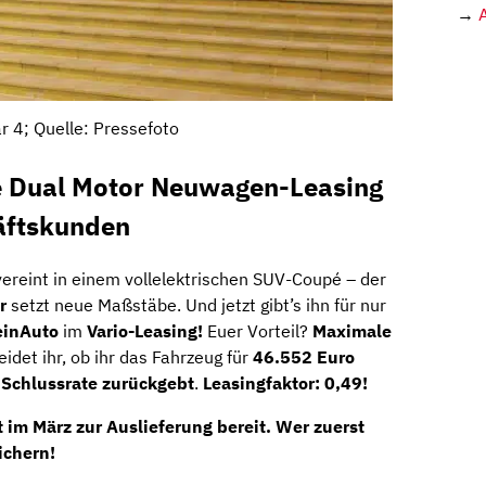
→
r 4; Quelle: Pressefoto
e Dual Motor Neuwagen-Leasing
häftskunden
ereint in einem vollelektrischen SUV-Coupé – der
r
setzt neue Maßstäbe. Und jetzt gibt’s ihn für nur
inAuto
im
Vario-Leasing!
Euer Vorteil?
Maximale
idet ihr, ob ihr das Fahrzeug für
46.552 Euro
 Schlussrate zurückgebt
.
Leasingfaktor: 0,49!
t
im März zur Auslieferung bereit
. Wer zuerst
ichern!