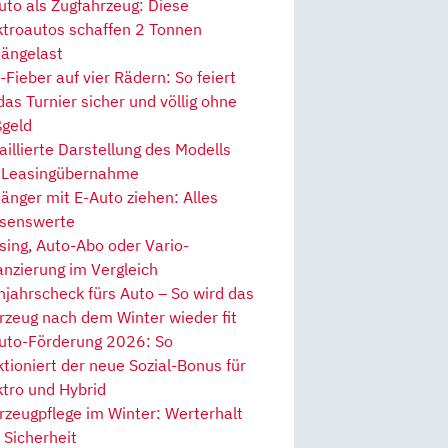
uto als Zugfahrzeug: Diese
ktroautos schaffen 2 Tonnen
ängelast
Fieber auf vier Rädern: So feiert
 das Turnier sicher und völlig ohne
geld
aillierte Darstellung des Modells
 Leasingübernahme
änger mit E-Auto ziehen: Alles
senswerte
sing, Auto-Abo oder Vario-
anzierung im Vergleich
hjahrscheck fürs Auto – So wird das
rzeug nach dem Winter wieder fit
uto-Förderung 2026: So
ktioniert der neue Sozial-Bonus für
ktro und Hybrid
rzeugpflege im Winter: Werterhalt
 Sicherheit