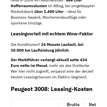
neue e-3008 ein Raumwunder:
588 Liter
Kofferraumvolumen
im Alltag, bei umgeklappter
Rücksitzbank
über 1.400 Liter
– ideal für
Business-Gepäck, Wochenendausflüge oder
spontane Umzüge.
Leasingvorteil mit echtem Wow-Faktor
Die Konditionen?
24 Monate Laufzeit, bei
10.000 km Laufleistung jährlich
.
Der Marktführer verlangt aktuell satte 434
Euro netto im Monat
, mehr als das Dreifache.
Wer hier nicht zugreift, verpasst eine der derzeit
besten Leasingchancen im Elektro-Segment.
Peugeot 3008: Leasing-Kosten
Brutto
Netto exk