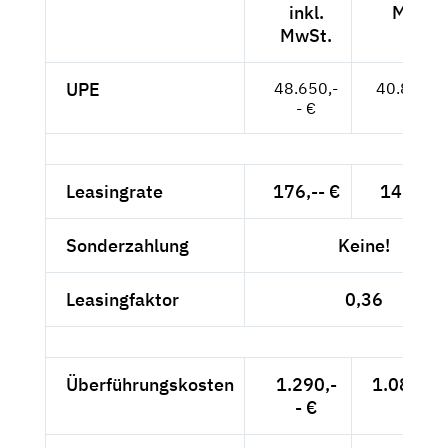
inkl.
MwSt.
MwSt.
UPE
48.650,-
40.882,--
- €
Leasingrate
176,-- €
147,90 
Sonderzahlung
Keine!
Leasingfaktor
0,36
Überführungskosten
1.290,-
1.084,03
- €