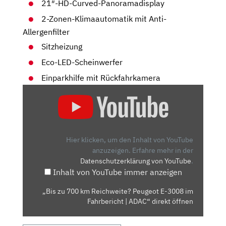
21″-HD-Curved-Panoramadisplay
2-Zonen-Klimaautomatik mit Anti-
Allergenfilter
Sitzheizung
Eco-LED-Scheinwerfer
Einparkhilfe mit Rückfahrkamera
„BIS
ZU
700
KM
REICHWEITE?
Hier klicken, um den Inhalt von YouTube
PEUGEOT
anzuzeigen.
Erfahre mehr in der
Datenschutzerklärung von YouTube
.
E-
Inhalt von YouTube immer anzeigen
3008
IM
„Bis zu 700 km Reichweite? Peugeot E-3008 im
FAHRBERICHT
Fahrbericht | ADAC“ direkt öffnen
|
ADAC“