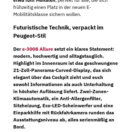
etwa fünf Monaten
, perfekt für alle, die sich
frühzeitig einen Platz in der neuen E-
Mobilitätsklasse sichern wollen.
Futuristische Technik, verpackt im
Peugeot-Stil
Der
e-3008 Allure
setzt ein klares Statement:
modern, hochwertig und alltagstauglich.
Highlight im Innenraum ist das geschwungene
21-Zoll-Panorama-Curved-Display
, das sich
elegant über das Cockpit zieht und euch
sowohl Informationen als auch Unterhaltung
in höchster Auflösung liefert.
Zwei-Zonen-
Klimaautomatik
, ein
Anti-Allergenfilter
,
Sitzheizung
,
Eco-LED-Scheinwerfer
und eine
Einparkhilfe mit Rückfahrkamera
runden das
Ausstattungsniveau ab, alles serienmäßig an
Bord.