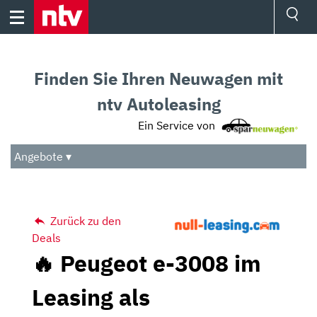
Skip
to
content
Ressorts
Sport
Finden Sie Ihren Neuwagen mit
Börse
Wetter
ntv Autoleasing
TV
Ein Service von
Video
Audio
Angebote ▾
Das Beste
Zurück zu den
Deals
🔥 Peugeot e-3008 im
Leasing als