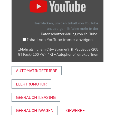
ALS
NUR
EIN
CITY-
Hier klicken, um den Inhalt von YouTube
STROMER?
anzuzeigen.
Erfahre mehr in der
Datenschutzerklärung von YouTube
.
🔋
Inhalt von YouTube immer anzeigen
PEUGEOT
E-
„Mehr als nur ein City-Stromer? 🔋 Peugeot e-208
208
GT Pack (100 kW) [4K] – Autophorie“ direkt öffnen
GT
PACK
AUTOMATIKGETRIEBE
(100
KW)
[4K]
ELEKTROMOTOR
–
AUTOPHORIE“
GEBRAUCHTLEASING
VON
YOUTUBE
GEBRAUCHTWAGEN
GEWERBE
ANZEIGEN