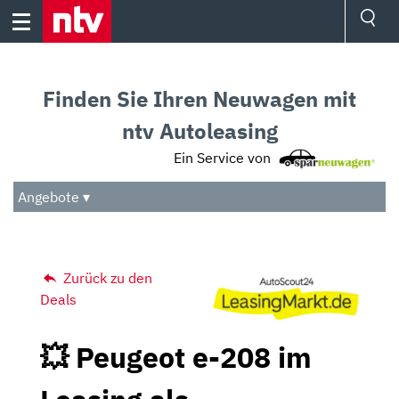
Skip
to
content
Ressorts
Sport
Finden Sie Ihren Neuwagen mit
Börse
Wetter
ntv Autoleasing
TV
Ein Service von
Video
Audio
Angebote ▾
Das Beste
Zurück zu den
Deals
💥 Peugeot e-208 im