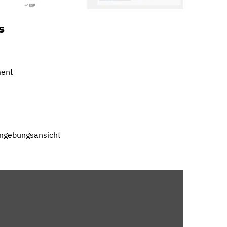
s
ment
mgebungsansicht