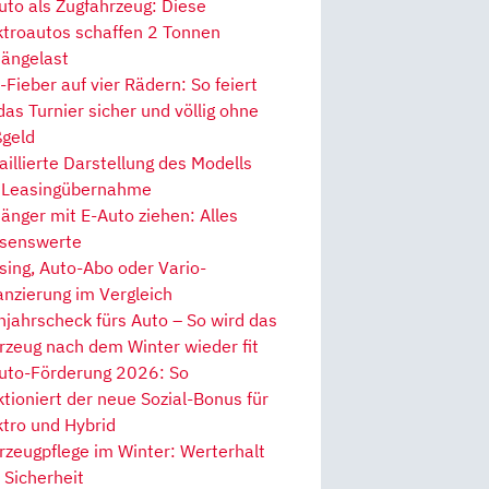
uto als Zugfahrzeug: Diese
ktroautos schaffen 2 Tonnen
ängelast
Fieber auf vier Rädern: So feiert
 das Turnier sicher und völlig ohne
geld
aillierte Darstellung des Modells
 Leasingübernahme
änger mit E-Auto ziehen: Alles
senswerte
sing, Auto-Abo oder Vario-
anzierung im Vergleich
hjahrscheck fürs Auto – So wird das
rzeug nach dem Winter wieder fit
uto-Förderung 2026: So
ktioniert der neue Sozial-Bonus für
ktro und Hybrid
rzeugpflege im Winter: Werterhalt
 Sicherheit