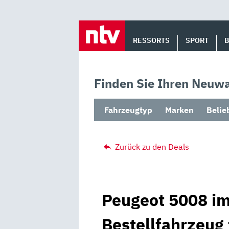
Skip
to
RESSORTS
SPORT
content
Finden Sie Ihren Neuwa
Fahrzeugtyp
Marken
Belie
Zurück zu den Deals
Peugeot 5008 im
Bestellfahrzeug