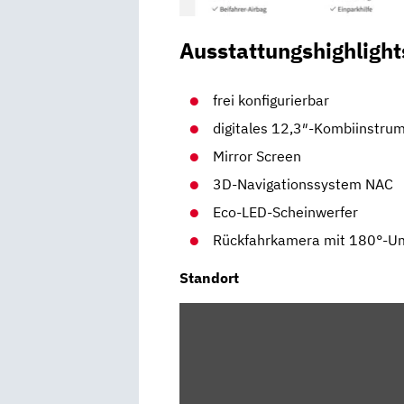
Ausstattungshighlight
frei konfigurierbar
digitales 12,3″-Kombiinstru
Mirror Screen
3D-Navigationssystem NAC
Eco-LED-Scheinwerfer
Rückfahrkamera mit 180°-U
Standort
INHALT
VON
MAPS.GOOGLE.DE
ANZEIGEN