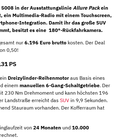
 5008 in der Ausstattungslinie
Allure Pack
ein
t
, ein
Multimedia-Radio
mit einem Touchscreen,
tphone-Integration. Damit ihr das große SUV
mmt, besitzt es eine
180°-Rückfahrkamera
.
gesamt nur
6.196 Euro brutto
kosten. Der Deal
von 0,50!
131 PS
 ein
Dreizylinder-Reihenmotor
aus Basis eines
nd einem
manuellen 6-Gang-Schaltgetriebe
. Der
S mit 230 Nm Drehmoment und kann höchsten 196
er Landstraße erreicht das
SUV
in 9,9 Sekunden.
chend Stauraum vorhanden. Der Kofferraum hat
inglaufzeit von
24 Monaten
und
10.000
rechnet.