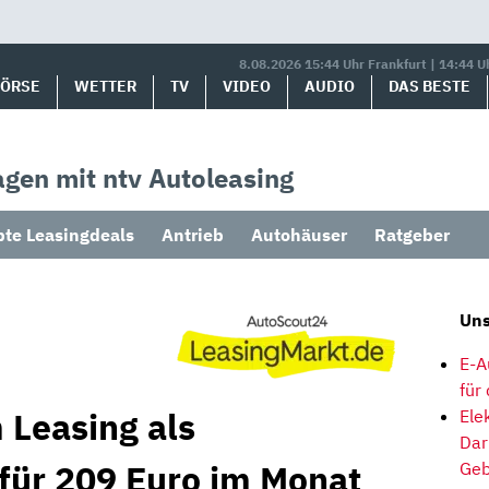
8.08.2026 15:44 Uhr Frankfurt | 14:44 U
BÖRSE
WETTER
TV
VIDEO
AUDIO
DAS BESTE
gen mit ntv Autoleasing
bte Leasingdeals
Antrieb
Autohäuser
Ratgeber
Uns
E-A
für
 Leasing als
Ele
Dar
 für 209 Euro im Monat
Geb