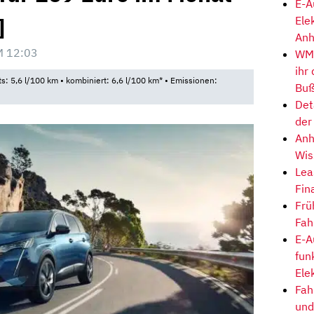
E-A
]
Ele
Anh
M 12:03
WM-
ihr
ts: 5,6 l/100 km • kombiniert: 6,6 l/100 km* • Emissionen:
Buß
Det
der
Anh
Wis
Lea
Fin
Frü
Fah
E-A
fun
Ele
Fah
und