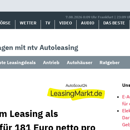
7.08.2026 0:09 Uhr Frankfurt | 23:09 U
BÖRSE
WETTER
TV
VIDEO
AUDIO
DAS BESTE
gen mit ntv Autoleasing
bte Leasingdeals
Antrieb
Autohäuser
Ratgeber
Uns
E-A
für
m Leasing als
Ele
Dar
für 181 Euro netto pro
Geb