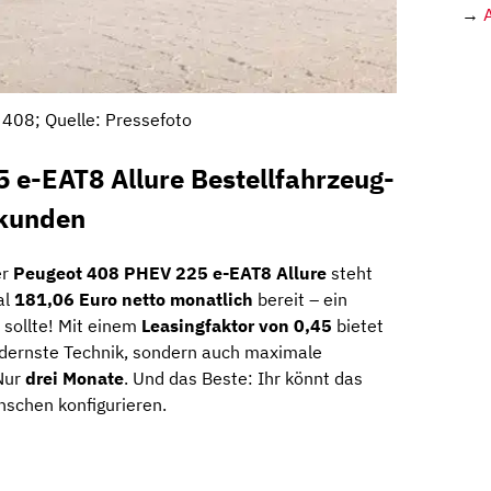
→
408; Quelle: Pressefoto
 e-EAT8 Allure Bestellfahrzeug-
skunden
er
Peugeot 408 PHEV 225 e-EAT8 Allure
steht
al
181,06 Euro netto monatlich
bereit – ein
 sollte! Mit einem
Leasingfaktor von 0,45
bietet
odernste Technik, sondern auch maximale
 Nur
drei Monate
. Und das Beste: Ihr könnt das
schen konfigurieren.