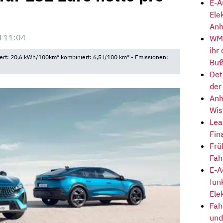
E-A
Ele
Anh
 11:04
WM-
ihr
rt: 20,6 kWh/100km* kombiniert: 6,5 l/100 km* • Emissionen:
Buß
Det
der
Anh
Wis
Lea
Fin
Frü
Fah
E-A
fun
Ele
Fah
und