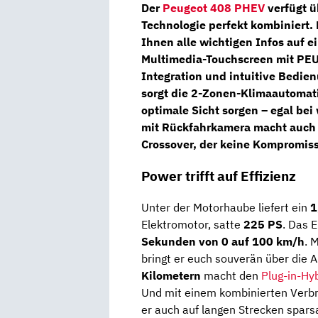
Der
Peugeot 408 PHEV
verfügt ü
Technologie perfekt kombiniert.
Ihnen alle wichtigen Infos auf e
Multimedia-Touchscreen
mit
PEU
Integration und intuitive Bedie
sorgt die
2-Zonen-Klimaautomat
optimale Sicht sorgen – egal bei
mit Rückfahrkamera
macht auch e
Crossover, der keine Kompromiss
Power trifft auf Effizienz
Unter der Motorhaube liefert ein
1
Elektromotor, satte
225 PS
. Das 
Sekunden von 0 auf 100 km/h
. 
bringt er euch souverän über die 
Kilometern
macht den
Plug-in-Hy
Und mit einem kombinierten Verb
er auch auf langen Strecken spar