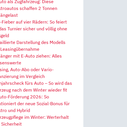
uto als Zugfahrzeug: Diese
ktroautos schaffen 2 Tonnen
ängelast
Fieber auf vier Rädern: So feiert
 das Turnier sicher und völlig ohne
geld
aillierte Darstellung des Modells
 Leasingübernahme
änger mit E-Auto ziehen: Alles
senswerte
sing, Auto-Abo oder Vario-
anzierung im Vergleich
hjahrscheck fürs Auto – So wird das
rzeug nach dem Winter wieder fit
uto-Förderung 2026: So
ktioniert der neue Sozial-Bonus für
ktro und Hybrid
rzeugpflege im Winter: Werterhalt
 Sicherheit