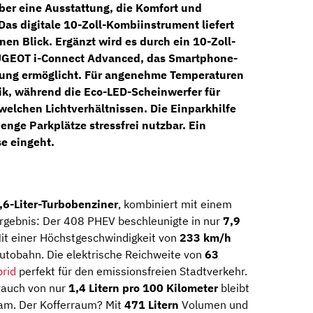
ber eine Ausstattung, die Komfort und
 Das
digitale 10-Zoll-Kombiinstrument
liefert
inen Blick. Ergänzt wird es durch ein
10-Zoll-
GEOT i-Connect Advanced
, das Smartphone-
nung ermöglicht.
Für angenehme Temperaturen
ik
, während die
Eco-LED-Scheinwerfer
für
 welchen Lichtverhältnissen. Die
Einparkhilfe
nge Parkplätze stressfrei nutzbar. Ein
e eingeht.
,6-Liter-Turbobenziner
, kombiniert mit einem
Ergebnis: Der 408 PHEV beschleunigte in nur
7,9
Mit einer Höchstgeschwindigkeit von
233 km/h
Autobahn.
Die elektrische Reichweite von
63
brid
perfekt für den emissionsfreien Stadtverkehr.
rauch von nur
1,4 Litern pro 100 Kilometer
bleibt
sam. Der Kofferraum? Mit
471 Litern
Volumen und