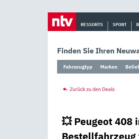
Skip
to
RESSORTS
SPORT
content
Finden Sie Ihren Neuwa
Fahrzeugtyp
Marken
Belie
Zurück zu den Deals
💥 Peugeot 408 i
Bestellfahrzeug 