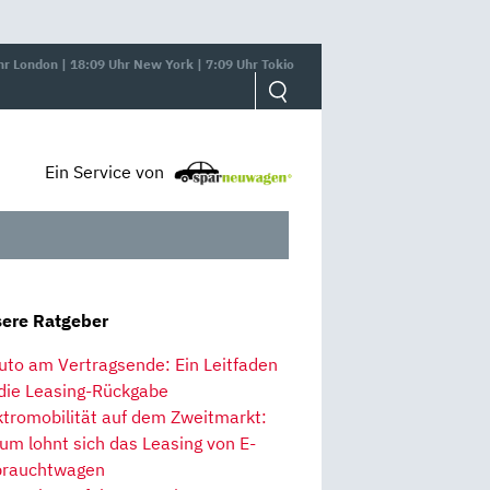
hr London | 18:09 Uhr New York | 7:09 Uhr Tokio
Ein Service von
ere Ratgeber
uto am Vertragsende: Ein Leitfaden
 die Leasing-Rückgabe
ktromobilität auf dem Zweitmarkt:
um lohnt sich das Leasing von E-
rauchtwagen