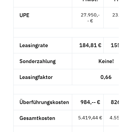
UPE
27.950,-
23.487,-
- €
- €
Leasingrate
184,81 €
155,30 
Sonderzahlung
Keine!
Leasingfaktor
0,66
Überführungskosten
984,-- €
826,89 
Gesamtkosten
5.419,44 €
4.554,15 