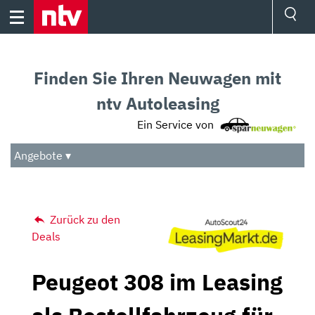
Skip
to
content
Ressorts
Sport
Finden Sie Ihren Neuwagen mit
Börse
Wetter
ntv Autoleasing
TV
Ein Service von
Video
Audio
Angebote ▾
Das Beste
Zurück zu den
Deals
Peugeot 308 im Leasing