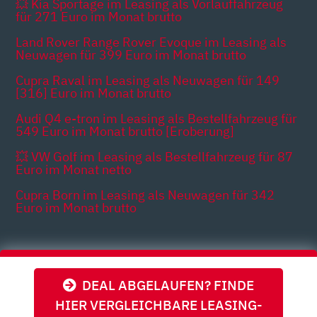
💥 Kia Sportage im Leasing als Vorlauffahrzeug
für 271 Euro im Monat brutto
Land Rover Range Rover Evoque im Leasing als
Neuwagen für 399 Euro im Monat brutto
Cupra Raval im Leasing als Neuwagen für 149
[316] Euro im Monat brutto
Audi Q4 e-tron im Leasing als Bestellfahrzeug für
549 Euro im Monat brutto [Eroberung]
💥 VW Golf im Leasing als Bestellfahrzeug für 87
Euro im Monat netto
Cupra Born im Leasing als Neuwagen für 342
Euro im Monat brutto
Themen
DEAL ABGELAUFEN? FINDE
HIER VERGLEICHBARE LEASING-