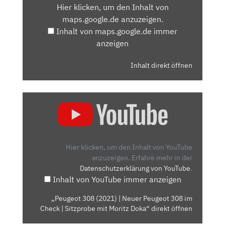
Hier klicken, um den Inhalt von
MAPS.GOOGLE.DE
maps.google.de anzuzeigen.
ANZEIGEN
Inhalt von maps.google.de immer
anzeigen
Inhalt direkt öffnen
„PEUGEOT
308
(2021)
|
NEUER
Hier klicken, um den Inhalt von YouTube
PEUGEOT
anzuzeigen.
Erfahre mehr in der
Datenschutzerklärung von YouTube
.
308
Inhalt von YouTube immer anzeigen
IM
CHECK
„Peugeot 308 (2021) | Neuer Peugeot 308 im
|
Check | Sitzprobe mit Moritz Doka“ direkt öffnen
SITZPROBE