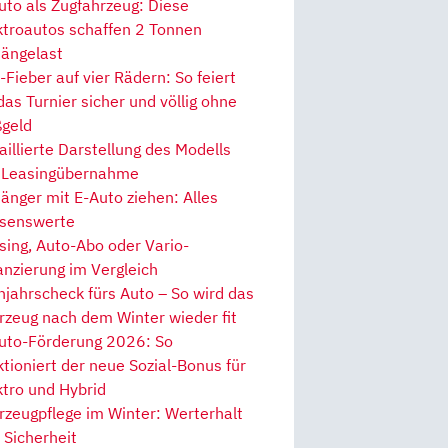
uto als Zugfahrzeug: Diese
ktroautos schaffen 2 Tonnen
ängelast
Fieber auf vier Rädern: So feiert
 das Turnier sicher und völlig ohne
geld
aillierte Darstellung des Modells
 Leasingübernahme
änger mit E-Auto ziehen: Alles
senswerte
sing, Auto-Abo oder Vario-
anzierung im Vergleich
hjahrscheck fürs Auto – So wird das
rzeug nach dem Winter wieder fit
uto-Förderung 2026: So
ktioniert der neue Sozial-Bonus für
ktro und Hybrid
rzeugpflege im Winter: Werterhalt
 Sicherheit