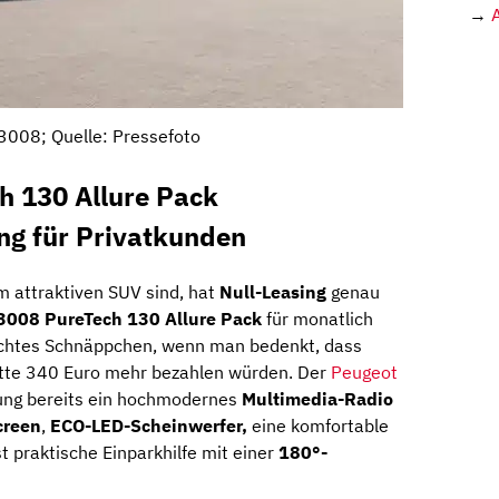
→
3008; Quelle: Pressefoto
h 130 Allure Pack
ng für Privatkunden
m attraktiven SUV sind, hat
Null-Leasing
genau
3008 PureTech 130 Allure Pack
für monatlich
 echtes Schnäppchen, wenn man bedenkt, dass
tte 340 Euro mehr bezahlen würden. Der
Peugeot
tung bereits ein hochmodernes
Multimedia-Radio
creen
,
ECO-LED-Scheinwerfer,
eine komfortable
 praktische Einparkhilfe mit einer
180°-