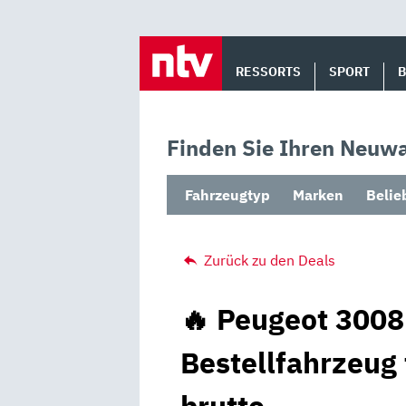
Skip
to
RESSORTS
SPORT
content
Finden Sie Ihren Neuwa
Fahrzeugtyp
Marken
Belie
Zurück zu den Deals
🔥 Peugeot 3008
Bestellfahrzeug