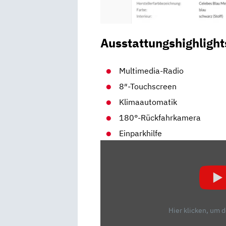
Ausstattungshighlight
Multimedia-Radio
8″-Touchscreen
Klimaautomatik
180°-Rückfahrkamera
Einparkhilfe
„PEUGEOT
3008
(FACELIFT
2020):
DER
HÜBSCHERE
Hier klicken, um 
VW