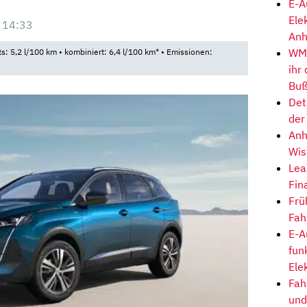
E-A
Ele
 14:33
Anh
WM-
ts: 5,2 l/100 km • kombiniert: 6,4 l/100 km* • Emissionen:
ihr
Buß
Det
der
Anh
Wis
Lea
Fin
Frü
Fah
E-A
fun
Ele
Fah
und