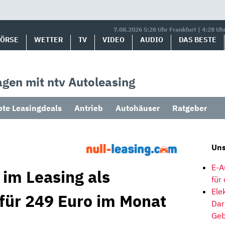
7.08.2026 5:28 Uhr Frankfurt | 4:28 Uh
BÖRSE
WETTER
TV
VIDEO
AUDIO
DAS BESTE
gen mit ntv Autoleasing
bte Leasingdeals
Antrieb
Autohäuser
Ratgeber
Uns
E-A
 im Leasing als
für
Ele
 für 249 Euro im Monat
Dar
Geb