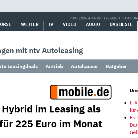
7.08.2026 4:46 Uhr Frankfurt | 3:46 Uh
BÖRSE
WETTER
TV
VIDEO
AUDIO
DAS BESTE
gen mit ntv Autoleasing
bte Leasingdeals
Antrieb
Autohäuser
Ratgeber
Uns
E-A
 Hybrid im Leasing als
für
Ele
 für 225 Euro im Monat
Dar
Geb