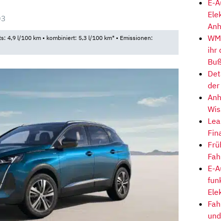
E-A
Ele
03
Anh
WM-
ts: 4,9 l/100 km • kombiniert: 5,3 l/100 km* • Emissionen:
ihr
Buß
Det
der
Anh
Wis
Lea
Fin
Frü
Fah
E-A
fun
Ele
Fah
und