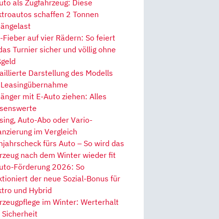
uto als Zugfahrzeug: Diese
ktroautos schaffen 2 Tonnen
ängelast
Fieber auf vier Rädern: So feiert
 das Turnier sicher und völlig ohne
geld
aillierte Darstellung des Modells
 Leasingübernahme
änger mit E-Auto ziehen: Alles
senswerte
sing, Auto-Abo oder Vario-
anzierung im Vergleich
hjahrscheck fürs Auto – So wird das
rzeug nach dem Winter wieder fit
uto-Förderung 2026: So
ktioniert der neue Sozial-Bonus für
ktro und Hybrid
rzeugpflege im Winter: Werterhalt
 Sicherheit