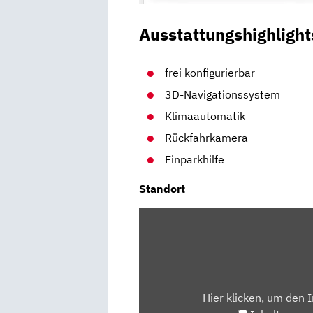
Ausstattungshighlight
frei konfigurierbar
3D-Navigationssystem
Klimaautomatik
Rückfahrkamera
Einparkhilfe
Standort
INHALT
VON
MAPS.GOOGLE.DE
ANZEIGEN
Hier klicken, um den 