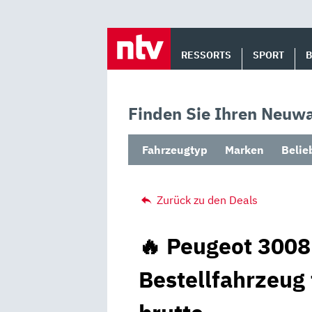
Skip
to
RESSORTS
SPORT
content
Finden Sie Ihren Neuwa
Fahrzeugtyp
Marken
Belie
Zurück zu den Deals
🔥 Peugeot 3008
Bestellfahrzeug