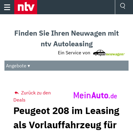
Skip
to
content
Ressorts
Sport
Finden Sie Ihren Neuwagen mit
Börse
Wetter
ntv Autoleasing
TV
Ein Service von
Video
Audio
Angebote ▾
Das Beste
Zurück zu den
Deals
Peugeot 208 im Leasing
als Vorlauffahrzeug für