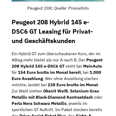
Peugeot 208; Quelle: Pressefoto
Peugeot 208 Hybrid 145 e-
DSC6 GT Leasing für Privat-
und Geschäftskunden
Ein Hybrid GT zum überschaubaren Kurs, der im
Alltag mehr bietet als nur A nach B. Der
Peugeot
208 Hybrid 145 e-DSC6 GT
steht bei
MeinAuto
für
154 Euro brutto im Monat bereit
, bei
1.000
Euro Anzahlung
. Wer ohne Anzahlung starten
möchte, landet bei
238 Euro brutto im Monat
.
Zur Wahl stehen
Okenit Weiß
,
Selenium Grau
Metallic mit Black-Diamond Kontrastdach
oder
Perla Nera Schwarz Metallic
, jeweils im
sportlichen GT Auftritt. Im Paket stecken bereits
das
Drive-Assist-Paket Plus
, das
Sicht- &