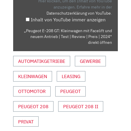
KLEINWAGEN
Hier klicken, um den Inhalt von YouTube
MIT
anzuzeigen.
Erfahre mehr in der
Datenschutzerklärung von YouTube
.
FACELIFT
Inhalt von YouTube immer anzeigen
UND
NEUEM
„Peugeot E-208 GT: Kleinwagen mit Facelift und
ANTRIEB
neuem Antrieb | Test | Review | Preis | 2024“
|
direkt öffnen
TEST
|
AUTOMATIKGETRIEBE
GEWERBE
REVIEW
|
KLEINWAGEN
LEASING
PREIS
|
2024“
OTTOMOTOR
PEUGEOT
VON
YOUTUBE
PEUGEOT 208
PEUGEOT 208 II
ANZEIGEN
PRIVAT