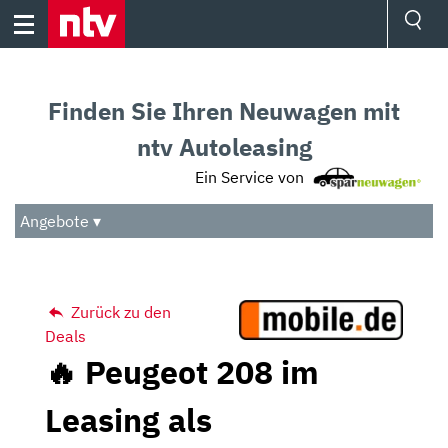
Skip
to
content
Ressorts
Sport
Finden Sie Ihren Neuwagen mit
Börse
Wetter
ntv Autoleasing
TV
Ein Service von
Video
Audio
Angebote ▾
Das Beste
Zurück zu den
Deals
🔥 Peugeot 208 im
Leasing als