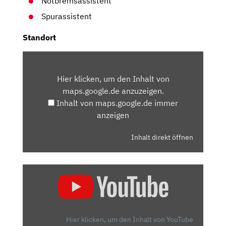
Notbremsassistent
Spurassistent
Standort
INHALT
VON
Hier klicken, um den Inhalt von
MAPS.GOOGLE.DE
maps.google.de anzuzeigen.
ANZEIGEN
Inhalt von maps.google.de immer
anzeigen
Inhalt direkt öffnen
„PEUGEOT
E-
208
GT:
KLEINWAGEN
Hier klicken, um den Inhalt von YouTube