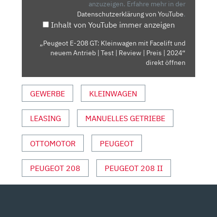
MIT
anzuzeigen.
Erfahre mehr in der
Datenschutzerklärung von YouTube
.
FACELIFT
Inhalt von YouTube immer anzeigen
UND
NEUEM
„Peugeot E-208 GT: Kleinwagen mit Facelift und
ANTRIEB
neuem Antrieb | Test | Review | Preis | 2024“
|
direkt öffnen
TEST
|
GEWERBE
KLEINWAGEN
REVIEW
|
LEASING
MANUELLES GETRIEBE
PREIS
|
2024“
OTTOMOTOR
PEUGEOT
VON
YOUTUBE
PEUGEOT 208
PEUGEOT 208 II
ANZEIGEN