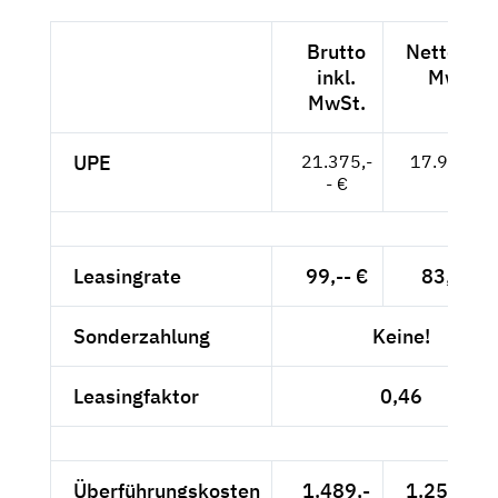
Brutto
Netto exkl
inkl.
MwSt.
MwSt.
UPE
21.375,-
17.962,-- 
- €
Leasingrate
99,-- €
83,19 €
Sonderzahlung
Keine!
Leasingfaktor
0,46
Überführungskosten
1.489,-
1.251,26 