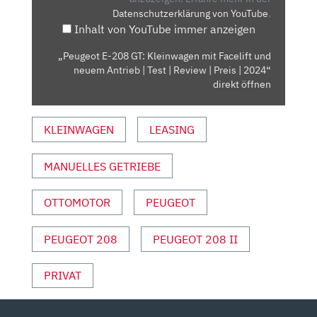
Datenschutzerklärung von YouTube
.
FACELIFT
Inhalt von YouTube immer anzeigen
UND
NEUEM
„Peugeot E-208 GT: Kleinwagen mit Facelift und
ANTRIEB
neuem Antrieb | Test | Review | Preis | 2024“
|
direkt öffnen
TEST
|
KLEINWAGEN
LEASING
REVIEW
|
MANUELLES GETRIEBE
PREIS
|
2024“
OTTOMOTOR
PEUGEOT
VON
YOUTUBE
PEUGEOT 208
PEUGEOT 208 II
ANZEIGEN
PRIVAT