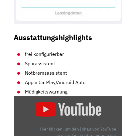
Ausstattungshighlights
frei konfigurierbar
Spurassistent
Notbremsassistent
Apple CarPlay/Android Auto
Müdigkeitswarnung
„PEUGEOT
E-
208
GT:
KLEINWAGEN
Hier klicken, um den Inhalt von YouTube
MIT
anzuzeigen.
Erfahre mehr in der