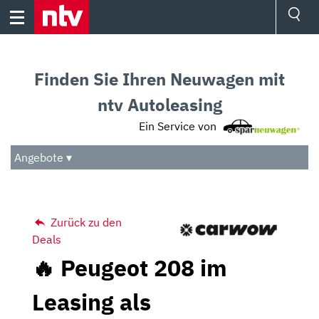
Skip
to
content
Ressorts
Sport
Finden Sie Ihren Neuwagen mit
Börse
Wetter
ntv Autoleasing
TV
Ein Service von
Video
Audio
Angebote ▾
Das Beste
Zurück zu den
Deals
🔥 Peugeot 208 im
Leasing als