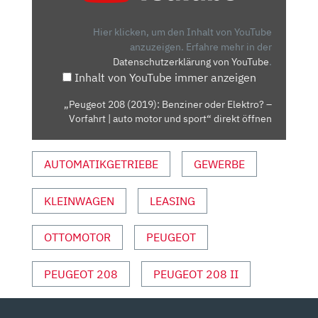
BENZINER
ODER
Hier klicken, um den Inhalt von YouTube
ELEKTRO?
anzuzeigen.
Erfahre mehr in der
Datenschutzerklärung von YouTube
.
–
Inhalt von YouTube immer anzeigen
VORFAHRT
|
„Peugeot 208 (2019): Benziner oder Elektro? –
AUTO
Vorfahrt | auto motor und sport“ direkt öffnen
MOTOR
UND
AUTOMATIKGETRIEBE
GEWERBE
SPORT“
VON
YOUTUBE
KLEINWAGEN
LEASING
ANZEIGEN
OTTOMOTOR
PEUGEOT
PEUGEOT 208
PEUGEOT 208 II