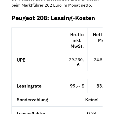
beim Marktführer 202 Euro im Monat netto.
Peugeot 208: Leasing-Kosten
Brutto
Netto exkl
inkl.
MwSt.
MwSt.
UPE
29.250,-
24.580,-- 
- €
Leasingrate
99,-- €
83,19 €
Sonderzahlung
Keine!
Leasingfaktor
0,34