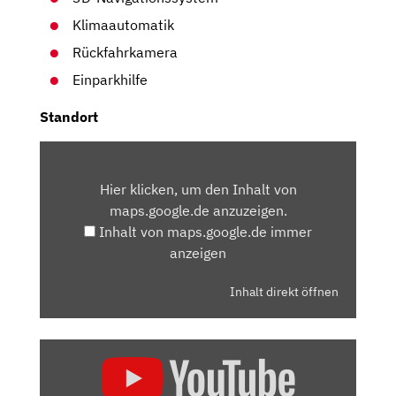
Klimaautomatik
Rückfahrkamera
Einparkhilfe
Standort
INHALT
VON
Hier klicken, um den Inhalt von
MAPS.GOOGLE.DE
maps.google.de anzuzeigen.
ANZEIGEN
Inhalt von maps.google.de immer
anzeigen
Inhalt direkt öffnen
„PEUGEOT
208
(2019):