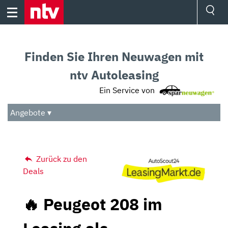
Skip
to
content
Ressorts
Sport
Finden Sie Ihren Neuwagen mit
Börse
Wetter
ntv Autoleasing
TV
Ein Service von
Video
Audio
Angebote ▾
Das Beste
Zurück zu den
Deals
🔥 Peugeot 208 im