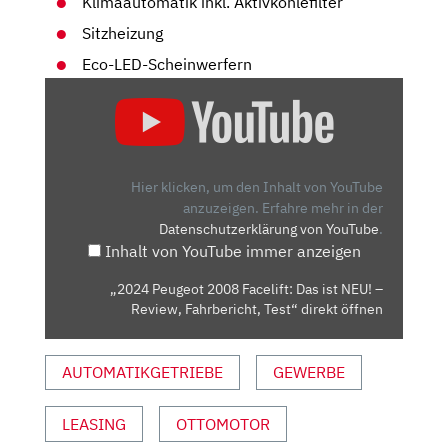
Klimaautomatik inkl. Aktivkohlefilter
Sitzheizung
Eco-LED-Scheinwerfern
„2024
PEUGEOT
2008
FACELIFT:
DAS
Hier klicken, um den Inhalt von YouTube
IST
anzuzeigen.
Erfahre mehr in der
Datenschutzerklärung von YouTube
.
NEU!
Inhalt von YouTube immer anzeigen
–
REVIEW,
„2024 Peugeot 2008 Facelift: Das ist NEU! –
FAHRBERICHT,
Review, Fahrbericht, Test“ direkt öffnen
TEST“
VON
AUTOMATIKGETRIEBE
GEWERBE
YOUTUBE
ANZEIGEN
LEASING
OTTOMOTOR