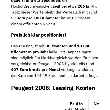
dauert rund 8,3 Sekunden
, die
Höchstgeschwindigkeit liegt bei etwa
206 km/h
.
Trotz dieser Werte bleibt der Verbrauch mit rund
5 Litern pro 100 Kilometer
im WLTP-Mix auf
einem effizienten Niveau.
Preislich klar positioniert
Das Leasing ist mit
30 Monaten und 10.000
Kilometern pro Jahr
kalkuliert, Anpassungen
sind möglich. Im Marktvergleich werden für einen
vergleichbaren Peugeot 2008 Hybrid teils rund
407 Euro brutto pro Monat
verlangt, wodurch
die Rate von 144,49 Euro deutlich darunter liegt.
Peugeot 2008: Leasing-Kosten
Brutto
Netto ex
inkl. MwSt.
MwSt