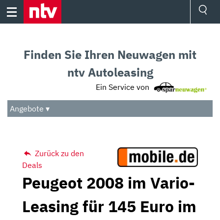
Skip
to
content
Ressorts
Sport
Finden Sie Ihren Neuwagen mit
Börse
Wetter
ntv Autoleasing
TV
Ein Service von
Video
Audio
Angebote ▾
Das Beste
Zurück zu den
Deals
Peugeot 2008 im Vario-
Leasing für 145 Euro im