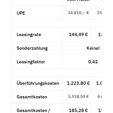
UPE
34.810,-- €
29.252,-
Leasingrate
144,49 €
121,42
Sonderzahlung
Keine!
Leasingfaktor
0,42
Überführungskosten
1.223,80 €
1.028,4
Gesamtkosten
5.558,50 €
4.671,0
Gesamtkosten /
185,28 €
155,70