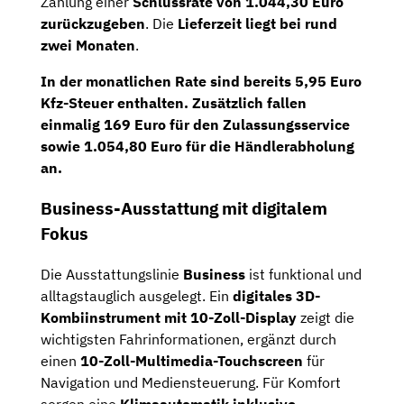
Zahlung einer
Schlussrate von 1.044,30 Euro
zurückzugeben
. Die
Lieferzeit liegt bei rund
zwei Monaten
.
In der monatlichen Rate sind bereits
5,95 Euro
Kfz-Steuer
enthalten. Zusätzlich fallen
einmalig
169 Euro für den Zulassungsservice
sowie
1.054,80 Euro für die Händlerabholung
an.
Business-Ausstattung mit digitalem
Fokus
Die Ausstattungslinie
Business
ist funktional und
alltagstauglich ausgelegt. Ein
digitales 3D-
Kombiinstrument mit 10-Zoll-Display
zeigt die
wichtigsten Fahrinformationen, ergänzt durch
einen
10-Zoll-Multimedia-Touchscreen
für
Navigation und Mediensteuerung. Für Komfort
sorgen eine
Klimaautomatik inklusive