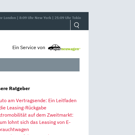
hr London | 8:09 Uhr New York | 21:09 Uhr Tokio
Ein Service von
ere Ratgeber
uto am Vertragsende: Ein Leitfaden
 die Leasing-Rückgabe
ktromobilität auf dem Zweitmarkt:
um lohnt sich das Leasing von E-
rauchtwagen