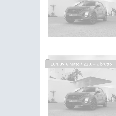
184,87 € netto / 220,-- € brutto