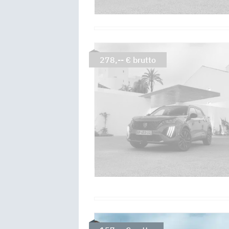
278,-- € brutto