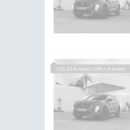
125,21 € netto / 149,-- € brutto