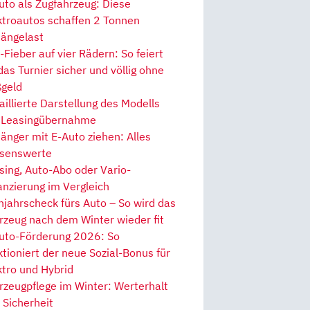
uto als Zugfahrzeug: Diese
ktroautos schaffen 2 Tonnen
ängelast
Fieber auf vier Rädern: So feiert
 das Turnier sicher und völlig ohne
geld
aillierte Darstellung des Modells
 Leasingübernahme
änger mit E-Auto ziehen: Alles
senswerte
sing, Auto-Abo oder Vario-
anzierung im Vergleich
hjahrscheck fürs Auto – So wird das
rzeug nach dem Winter wieder fit
uto-Förderung 2026: So
ktioniert der neue Sozial-Bonus für
ktro und Hybrid
rzeugpflege im Winter: Werterhalt
 Sicherheit