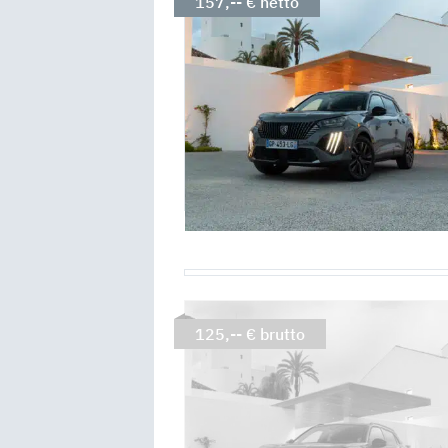
157,-- € netto
125,-- € brutto