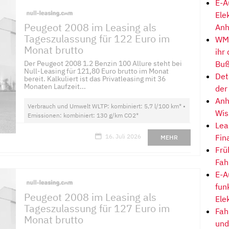
E-A
Ele
Peugeot 2008 im Leasing als
Anh
Tageszulassung für 122 Euro im
WM-
Monat brutto
ihr
Der Peugeot 2008 1.2 Benzin 100 Allure steht bei
Buß
Null-Leasing für 121,80 Euro brutto im Monat
Det
bereit. Kalkuliert ist das Privatleasing mit 36
Monaten Laufzeit...
der
Anh
Verbrauch und Umwelt WLTP: kombiniert: 5,7 l/100 km* •
Wis
Emissionen: kombiniert: 130 g/km CO2*
Lea
Fin
16. Juli 2026
MEHR
Frü
Fah
E-A
fun
Peugeot 2008 im Leasing als
Ele
Tageszulassung für 127 Euro im
Fah
Monat brutto
und