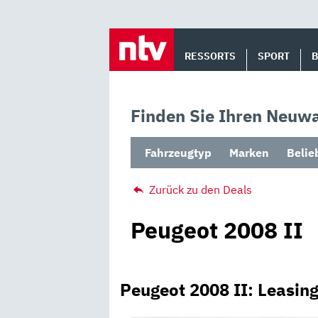
Skip
to
RESSORTS
SPORT
content
Finden Sie Ihren Neuwa
Fahrzeugtyp
Marken
Belie
Zurück zu den Deals
Peugeot 2008 II
Peugeot 2008 II: Leasin