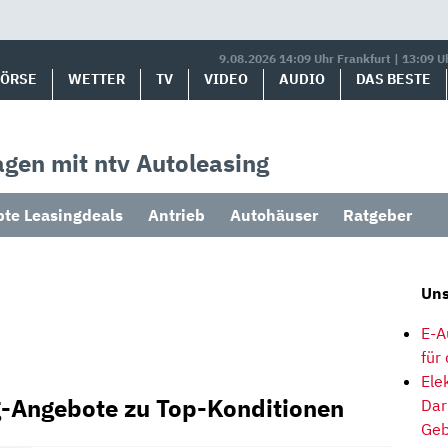
9.08.2026 14:09 Uhr Frankfurt | 13:09 U
BÖRSE
WETTER
TV
VIDEO
AUDIO
DAS BESTE
gen mit ntv Autoleasing
bte Leasingdeals
Antrieb
Autohäuser
Ratgeber
Uns
E-A
für
Ele
g-Angebote zu Top-Konditionen
Dar
Geb