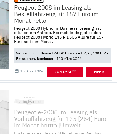
Peugeot 2008 im Leasing als
Bestellfahrzeug für 157 Euro im
Monat netto
Peugeot 2008 Hybrid im Business-Leasing mit
effizientem Antrieb. Bei mobile.de gibt es den
Peugeot 2008 Hybrid 145 e-DSC6 Allure für 157
Euro netto im Monat...
Verbrauch und Umwelt WLTP: kombiniert: 4,9 l/100 km* •
Emissionen: kombiniert: 110 g/km CO2*
15. April 2026
**
ZUM DEAL
MEHR
Peugeot e-2008 im Leasing als
Vorlauffahrzeug für 125 [264] Euro
im Monat brutto [Umwelt]
Ein kompaktes Elektro-SUV mit umfangreicher