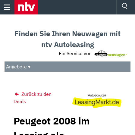
Skip
to
content
Ressorts
Sport
Finden Sie Ihren Neuwagen mit
Börse
Wetter
ntv Autoleasing
TV
Ein Service von
Video
Audio
Angebote ▾
Das Beste
Zurück zu den
Deals
Peugeot 2008 im