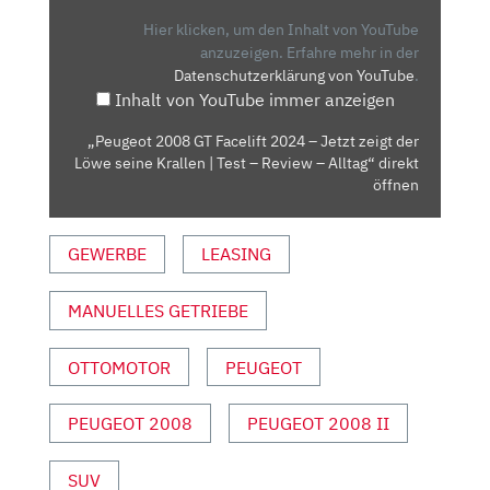
2024
Hier klicken, um den Inhalt von YouTube
–
anzuzeigen.
Erfahre mehr in der
Datenschutzerklärung von YouTube
.
JETZT
Inhalt von YouTube immer anzeigen
ZEIGT
DER
„Peugeot 2008 GT Facelift 2024 – Jetzt zeigt der
LÖWE
Löwe seine Krallen | Test – Review – Alltag“ direkt
SEINE
öffnen
KRALLEN
|
GEWERBE
LEASING
TEST
–
MANUELLES GETRIEBE
REVIEW
–
ALLTAG“
OTTOMOTOR
PEUGEOT
VON
YOUTUBE
PEUGEOT 2008
PEUGEOT 2008 II
ANZEIGEN
SUV