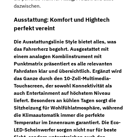
dazwischen.
Ausstattung: Komfort und Hightech
perfekt vereint
Die Ausstattungslinie Style bietet alles, was
das Fahrerherz begehrt. Ausgestattet mit
einem
analogen Kombiinstrument mit
Punktmatrix
präsentiert es alle relevanten
Fahrdaten klar und übersichtlich. Ergänzt wird
das Ganze durch den
10-Zoll-Multimedia-
Touchscreen
, der sowohl Konnektivität als
auch Entertainment auf höchstem Niveau
liefert. Besonders an kühlen Tagen sorgt die
Sitzheizung
für Wohlfühlatmosphäre, während
die
Klimaautomatik
immer die perfekte
Temperatur im Innenraum garantiert. Die
Eco-
LED-Scheinwerfer
sorgen nicht nur für beste