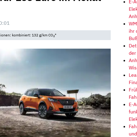
E-A
Ele
Anh
0:01
WM-
ihr
sionen: kombiniert: 132 g/km CO
*
2
Buß
Det
der
Anh
Wis
Lea
Fin
Frü
Fah
E-A
fun
Ele
Fah
und