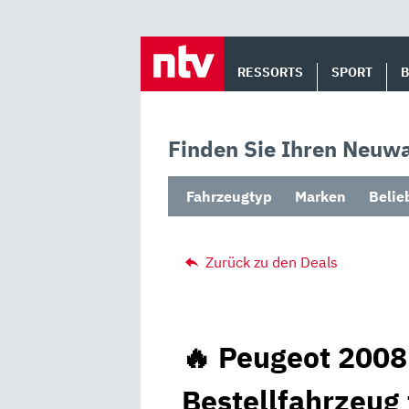
Skip
to
RESSORTS
SPORT
content
Finden Sie Ihren Neuwa
Fahrzeugtyp
Marken
Belie
Zurück zu den Deals
🔥 Peugeot 2008
Bestellfahrzeug