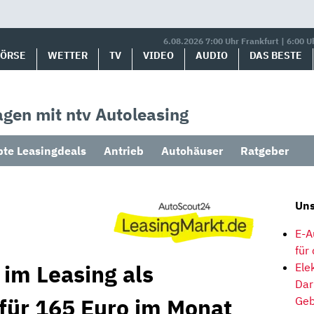
6.08.2026 7:00 Uhr Frankfurt | 6:00 U
BÖRSE
WETTER
TV
VIDEO
AUDIO
DAS BESTE
gen mit ntv Autoleasing
bte Leasingdeals
Antrieb
Autohäuser
Ratgeber
Uns
E-A
für
 im Leasing als
Ele
Dar
 für 165 Euro im Monat
Geb