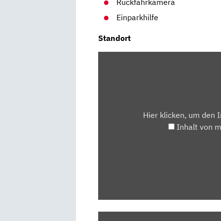
Rückfahrkamera
Einparkhilfe
Standort
INHALT
VON
MAPS.GOOGLE.DE
ANZEIGEN
Hier klicken, um den 
Inhalt von 
„PEUGEOT