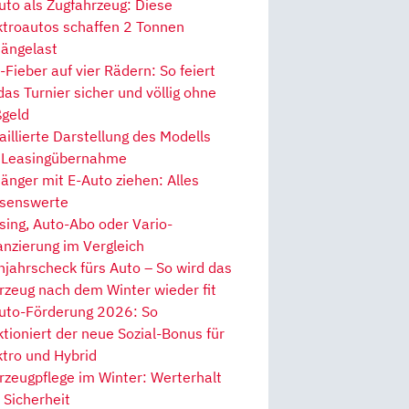
uto als Zugfahrzeug: Diese
ktroautos schaffen 2 Tonnen
ängelast
Fieber auf vier Rädern: So feiert
 das Turnier sicher und völlig ohne
geld
aillierte Darstellung des Modells
 Leasingübernahme
änger mit E-Auto ziehen: Alles
senswerte
sing, Auto-Abo oder Vario-
anzierung im Vergleich
hjahrscheck fürs Auto – So wird das
rzeug nach dem Winter wieder fit
uto-Förderung 2026: So
ktioniert der neue Sozial-Bonus für
ktro und Hybrid
rzeugpflege im Winter: Werterhalt
 Sicherheit