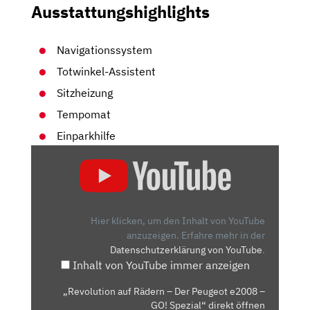
Ausstattungshighlights
Navigationssystem
Totwinkel-Assistent
Sitzheizung
Tempomat
Einparkhilfe
„REVOLUTION
AUF
RÄDERN
–
DER
Hier klicken, um den Inhalt von YouTube
PEUGEOT
anzuzeigen.
Erfahre mehr in der
Datenschutzerklärung von YouTube
.
E2008
Inhalt von YouTube immer anzeigen
–
GO!
„Revolution auf Rädern – Der Peugeot e2008 –
SPEZIAL“
GO! Spezial“ direkt öffnen