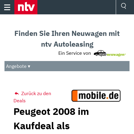
Skip
to
content
Ressorts
Sport
Finden Sie Ihren Neuwagen mit
Börse
Wetter
ntv Autoleasing
TV
Ein Service von
Video
Audio
Angebote ▾
Das Beste
Zurück zu den
Deals
Peugeot 2008 im
Kaufdeal als