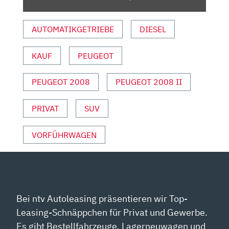
VON
YOUTUBE
AUTOMATIKGETRIEBE
DIESEL
ANZEIGEN
KAUF
PEUGEOT
PEUGEOT 2008
PEUGEOT 2008 II
PRIVAT
SUV
VORFÜHRWAGEN
Bei ntv Autoleasing präsentieren wir Top-
Leasing-Schnäppchen für Privat und Gewerbe.
Es gibt Bestellfahrzeuge, Lagerneuwagen und