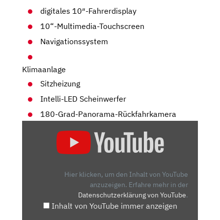
digitales 10″-Fahrerdisplay
10“-Multimedia-Touchscreen
Navigationssystem
Klimaanlage
Sitzheizung
Intelli-LED Scheinwerfer
180-Grad-Panorama-Rückfahrkamera
„OPEL
MOKKA
(2021)
|
DIE
Hier klicken, um den Inhalt von YouTube
ERSTE
anzuzeigen.
Erfahre mehr in der
Datenschutzerklärung von YouTube
.
FAHRT
Inhalt von YouTube immer anzeigen
IM
NEUEN