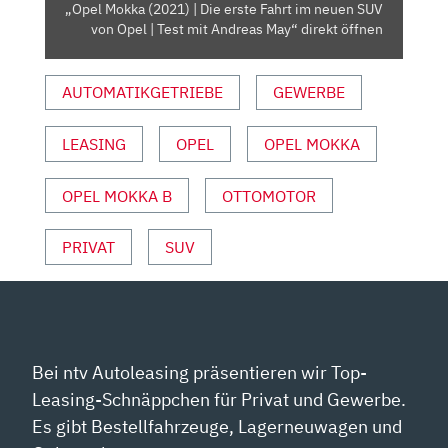
„Opel Mokka (2021) | Die erste Fahrt im neuen SUV
SUV
von Opel | Test mit Andreas May“ direkt öffnen
VON
OPEL
AUTOMATIKGETRIEBE
GEWERBE
|
TEST
MIT
LEASING
OPEL
OPEL MOKKA
ANDREAS
MAY“
OPEL MOKKA B
OTTOMOTOR
VON
YOUTUBE
PRIVAT
SUV
ANZEIGEN
Bei ntv Autoleasing präsentieren wir Top-
Leasing-Schnäppchen für Privat und Gewerbe.
Es gibt Bestellfahrzeuge, Lagerneuwagen und