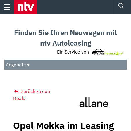
Skip
to
content
Ressorts
Sport
Finden Sie Ihren Neuwagen mit
Börse
Wetter
ntv Autoleasing
TV
Ein Service von
Video
Audio
Angebote ▾
Das Beste
Zurück zu den
Deals
Opel Mokka im Leasing