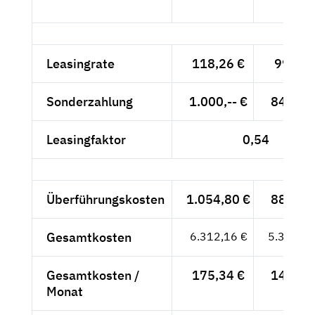
- €
Leasingrate
118,26 €
99,38 
Sonderzahlung
1.000,-- €
840,34
Leasingfaktor
0,54
Überführungskosten
1.054,80 €
886,39
Gesamtkosten
6.312,16 €
5.304,34
Gesamtkosten /
175,34 €
147,34
Monat