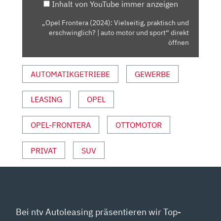
Inhalt von YouTube immer anzeigen
|
AUTO
„Opel Frontera (2024): Vielseitig, praktisch und
MOTOR
erschwinglich? | auto motor und sport“ direkt
UND
öffnen
SPORT“
VON
AUTOMATIKGETRIEBE
GEWERBE
YOUTUBE
ANZEIGEN
LEASING
OPEL
OPEL-FRONTERA
OTTOMOTOR
PRIVAT
SUV
Bei ntv Autoleasing präsentieren wir Top-