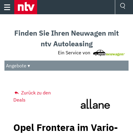
Skip
to
content
Ressorts
Sport
Finden Sie Ihren Neuwagen mit
Börse
Wetter
ntv Autoleasing
TV
Ein Service von
Video
Audio
Angebote ▾
Das Beste
Zurück zu den
Deals
Opel Frontera im Vario-