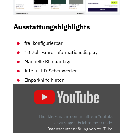
Ausstattungshighlights
frei konfigurierbar
10-Zoll-Fahrerinformationsdisplay
Manuelle Klimaanlage
Intelli-LED-Scheinwerfer
Einparkhilfe hinten
„OPEL
FRONTERA
(2024):
VIELSEITIG,
PRAKTISCH
Hier klicken, um den Inhalt von YouTube
UND
anzuzeigen.
Erfahre mehr in der
Datenschutzerklärung von YouTube
.
ERSCHWINGLICH?