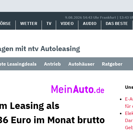
9.08.2026 14:43 Uhr Frankfurt | 13:43 U
BÖRSE
WETTER
TV
VIDEO
AUDIO
DAS BESTE
gen mit ntv Autoleasing
bte Leasingdeals
Antrieb
Autohäuser
Ratgeber
Uns
E-A
m Leasing als
für
Ele
6 Euro im Monat brutto
Dar
Geb