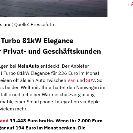
→
sland; Quelle: Pressefoto
I Turbo 81kW Elegance
 Privat- und Geschäftskunden
agen bei
MeinAuto
entdeckt. Der Anbieter
I Turbo 81kW Elegance für 236 Euro im Monat
reisen oft als ein Auto zwischen
Van
und
SUV
. So
aus beiden Welt mit. Ihr erhaltet den Neuwagen im
allic und mit einer Wärmeschutzverglasung,
omatik, einer Smartphone-Integration via Apple
 vielem mehr.
land
11.448 Euro brutto
. Wenn ihr 2.000 Euro
ogar auf 194 Euro im Monat senken. Die