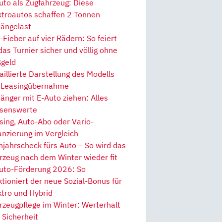
uto als Zugfahrzeug: Diese
ktroautos schaffen 2 Tonnen
ängelast
Fieber auf vier Rädern: So feiert
 das Turnier sicher und völlig ohne
geld
aillierte Darstellung des Modells
 Leasingübernahme
änger mit E-Auto ziehen: Alles
senswerte
sing, Auto-Abo oder Vario-
anzierung im Vergleich
hjahrscheck fürs Auto – So wird das
rzeug nach dem Winter wieder fit
uto-Förderung 2026: So
ktioniert der neue Sozial-Bonus für
ktro und Hybrid
rzeugpflege im Winter: Werterhalt
 Sicherheit