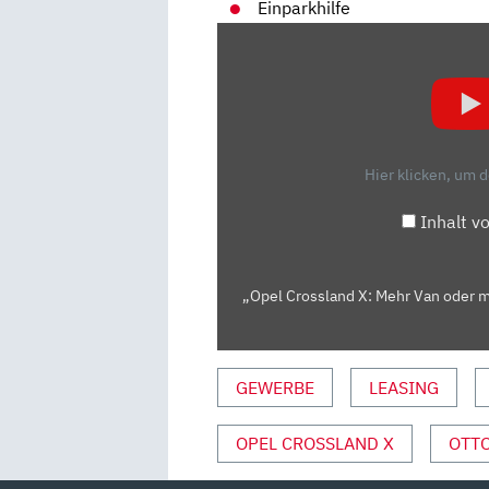
Einparkhilfe
„OPEL
CROSSLAND
X:
MEHR
VAN
ODER
Hier klicken, um 
MEHR
SUV?
Inhalt v
–
TEST/REVIEW
|
„Opel Crossland X: Mehr Van oder m
AUTO
MOTOR
UND
GEWERBE
LEASING
SPORT“
VON
OPEL CROSSLAND X
OTT
YOUTUBE
ANZEIGEN