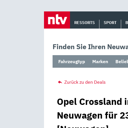
Skip
to
RESSORTS
SPORT
content
Finden Sie Ihren Neuwa
Fahrzeugtyp
Marken
Belie
Zurück zu den Deals
Opel Crossland i
Neuwagen für 23