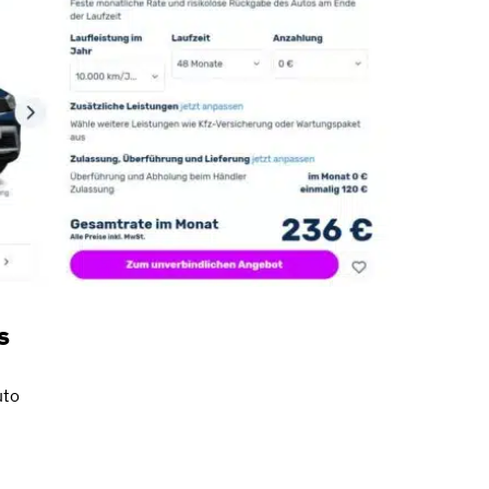
s
uto