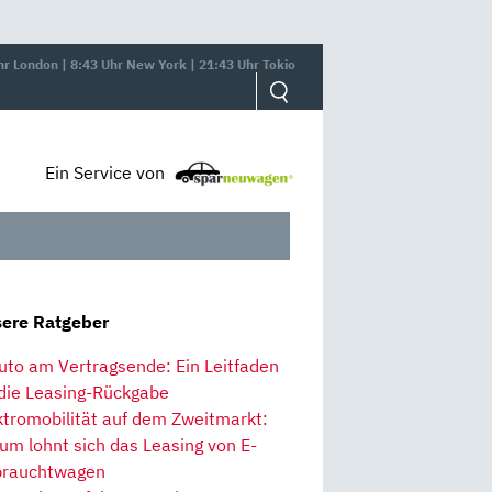
hr London | 8:43 Uhr New York | 21:43 Uhr Tokio
Ein Service von
ere Ratgeber
uto am Vertragsende: Ein Leitfaden
 die Leasing-Rückgabe
ktromobilität auf dem Zweitmarkt:
um lohnt sich das Leasing von E-
rauchtwagen