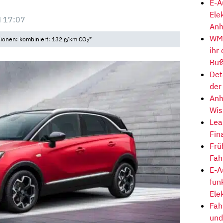
E-A
Ele
 17:07
Anh
WM-
sionen: kombiniert: 132 g/km CO
*
2
ihr
Buß
Det
der
Anh
Wis
Lea
Fin
Frü
Fah
E-A
fun
Ele
Fah
und