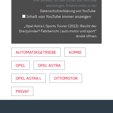
Hier klicken, um den Inhalt von YouTube
(2022):
anzuzeigen.
Erfahre mehr in der
Datenschutzerklärung von YouTube
.
REICHT
Inhalt von YouTube immer anzeigen
DER
DREIZYLINDER?
„Opel Astra L Sports Tourer (2022): Reicht der
FAHRBERICHT
Dreizylinder? Fahrbericht | auto motor und sport“
|
direkt öffnen
AUTO
MOTOR
AUTOMATIKGETRIEBE
KOMBI
UND
SPORT“
OPEL
OPEL ASTRA
VON
YOUTUBE
ANZEIGEN
OPEL ASTRA L
OTTOMOTOR
PRIVAT