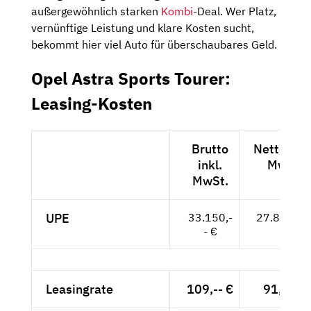
außergewöhnlich starken
Kombi
-Deal. Wer Platz,
vernünftige Leistung und klare Kosten sucht,
bekommt hier viel Auto für überschaubares Geld.
Opel Astra Sports Tourer:
Leasing-Kosten
Brutto
Netto exkl
inkl.
MwSt.
MwSt.
UPE
33.150,-
27.857,-- 
- €
Leasingrate
109,-- €
91,60 €