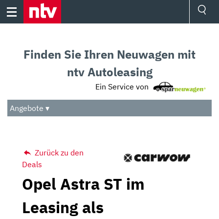
Skip
to
content
Ressorts
Sport
Finden Sie Ihren Neuwagen mit
Börse
Wetter
ntv Autoleasing
TV
Ein Service von
Video
Audio
Angebote ▾
Das Beste
Zurück zu den
Deals
Opel Astra ST im
Leasing als