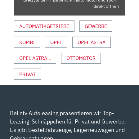
Dreizylinder? Fahrbericht | auto motor und sport“
|
direkt öffnen
AUTO
MOTOR
AUTOMATIKGETRIEBE
GEWERBE
UND
SPORT“
KOMBI
OPEL
OPEL ASTRA
VON
YOUTUBE
ANZEIGEN
OPEL ASTRA L
OTTOMOTOR
PRIVAT
Bei ntv Autoleasing präsentieren wir Top-
Leasing-Schnäppchen für Privat und Gewerbe.
Es gibt Bestellfahrzeuge, Lagerneuwagen und
Gebrauchtwagen.