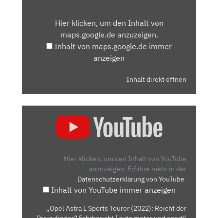
INHALT
VON
Hier klicken, um den Inhalt von
MAPS.GOOGLE.DE
maps.google.de anzuzeigen.
ANZEIGEN
Inhalt von maps.google.de immer
anzeigen
Inhalt direkt öffnen
„OPEL
ASTRA
L
SPORTS
TOURER
Hier klicken, um den Inhalt von YouTube
(2022):
anzuzeigen.
Erfahre mehr in der
Datenschutzerklärung von YouTube
.
REICHT
Inhalt von YouTube immer anzeigen
DER
DREIZYLINDER?
„Opel Astra L Sports Tourer (2022): Reicht der
FAHRBERICHT