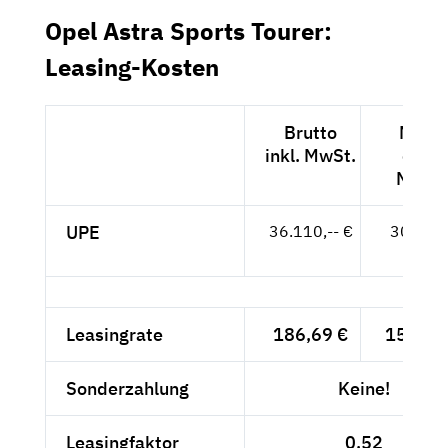
Opel Astra Sports Tourer:
Leasing-Kosten
Brutto
Netto
inkl. MwSt.
exkl.
MwSt.
UPE
36.110,-- €
30.345,
- €
Leasingrate
186,69 €
156,88
Sonderzahlung
Keine!
Leasingfaktor
0,52