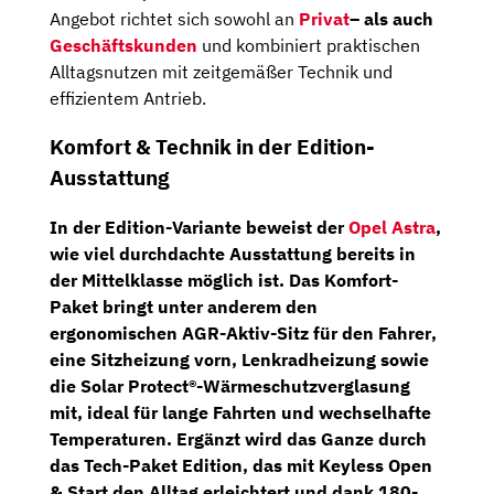
Angebot richtet sich sowohl an
Privat
– als auch
Geschäftskunden
und kombiniert praktischen
Alltagsnutzen mit zeitgemäßer Technik und
effizientem Antrieb.
Komfort & Technik in der Edition-
Ausstattung
In der
Edition-Variante
beweist der
Opel Astra
,
wie viel durchdachte Ausstattung bereits in
der Mittelklasse möglich ist. Das
Komfort-
Paket
bringt unter anderem den
ergonomischen AGR-Aktiv-Sitz für den Fahrer
,
eine
Sitzheizung vorn
,
Lenkradheizung
sowie
die
Solar Protect®-Wärmeschutzverglasung
mit, ideal für lange Fahrten und wechselhafte
Temperaturen. Ergänzt wird das Ganze durch
das
Tech-Paket Edition
, das mit
Keyless Open
& Start
den Alltag erleichtert und dank
180-