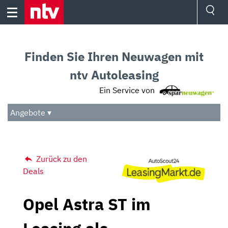
Skip
to
content
Ressorts
Sport
Finden Sie Ihren Neuwagen mit
Börse
Wetter
ntv Autoleasing
TV
Ein Service von
Video
Audio
Angebote ▾
Das Beste
Zurück zu den
Deals
Opel Astra ST im